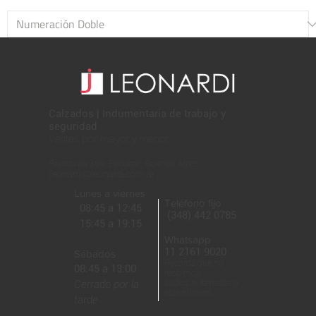
Calzados | Indumentaria de trabajo y
seguridad
Ventas por mayor y menor
Rivadavia 369, Escobar, Buenos Aires
jleonardi@leonardi.com.ar
Lunes a viernes
Teléfono fijo
08:45 a 12:45
(348) 442 0785
15:45 a 19:15
Whatsapp
11 2161 9020
Sábados
Recordá que no
08:45 a 13:00
recibimos
Cerrado por la
audios ni llamadas a
este número.
tarde