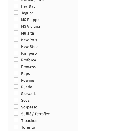
44
Hey Day
45
Jaguar
46
MS Filippo
47
MS Viviana
48
Muisita
49
New Port
50
New Step
45/46
Pampero
Proforce
Prowess
Pups
Rowing
Rueda
Seawalk
Seos
Sorpasso
Sufflé / Terraflex
Tipachos
Torerita