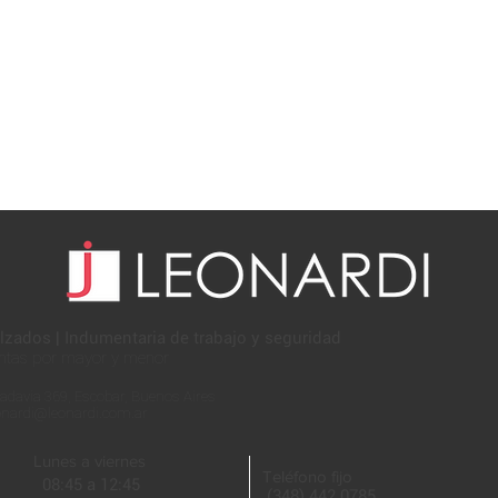
lzados | Indumentaria de trabajo y seguridad
ntas por mayor y menor
adavia 369, Escobar, Buenos Aires
onardi@leonardi.com.ar
Lunes a viernes
Teléfono fijo
08:45 a 12:45
(348) 442 0785