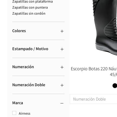
Zapatillas con plataforma
Zapatillas con puntera
Zapatillas sin cordón
Colores
Estampado / Motivo
Animal Print
Camuflado
Numeración
Escorpio Botas 220 Náuti
Escocés
45/
Estampado Infantil
17
Floreado
18
Numeración Doble
Formas y Figuras
19
Guarda Pampa
20
46
Numeración Doble
Jaspeado
21
17/18
Marca
Manchas
22
19/20
Patrón
23
21/22
Airness