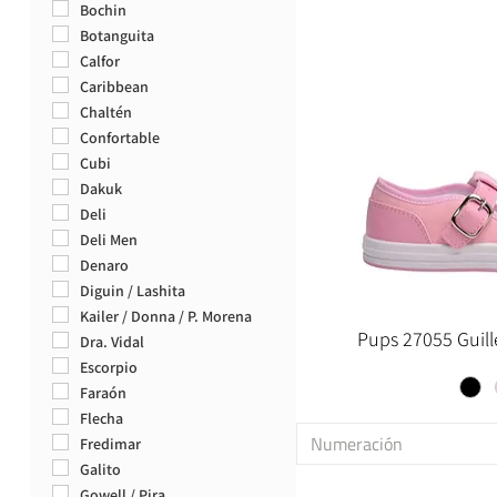
Simil Carpincho
24
23/24
Bochin
Space Dinos
25
25/26
Botanguita
26
27/28
Calfor
27
29/30
Caribbean
28
31/32
Chaltén
29
33/34
Confortable
30
34/35
Cubi
31
35/36
Dakuk
32
36/37
Deli
33
37/38
Deli Men
34
38/39
Denaro
35
39/40
Diguin / Lashita
36
40/41
Kailer / Donna / P. Morena
Pups 27055 Guill
37
41/42
Dra. Vidal
38
42/43
Escorpio
39
43/44
Faraón
40
44/45
Flecha
Numeración
41
45/46
Fredimar
42
46/47
Galito
43
Gowell / Pira