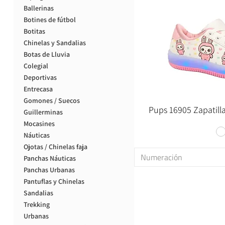
Ballerinas
Botines de fútbol
Botitas
Chinelas y Sandalias
Botas de Lluvia
Colegial
Deportivas
Entrecasa
Gomones / Suecos
Pups 16905 Zapatilla
Guillerminas
Mocasines
Náuticas
Ojotas / Chinelas faja
Numeración
Panchas Náuticas
Panchas Urbanas
Pantuflas y Chinelas
Sandalias
Trekking
Urbanas