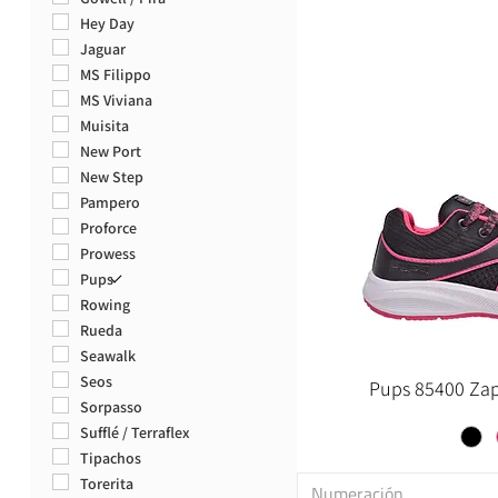
44
Hey Day
45
Jaguar
46
MS Filippo
47
MS Viviana
48
Muisita
49
New Port
50
New Step
45/46
Pampero
Proforce
Prowess
Pups
Rowing
Rueda
Seawalk
Seos
Pups 85400 Zapa
Sorpasso
Sufflé / Terraflex
Tipachos
Torerita
Numeración