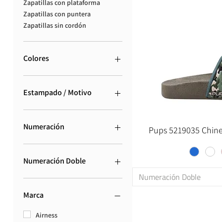
Zapatillas con plataforma
Zapatillas con puntera
Zapatillas sin cordón
Colores
Estampado / Motivo
Animal Print
Camuflado
Numeración
Pups 5219035 Chinel
Escocés
Estampado Infantil
17
Floreado
18
Numeración Doble
Formas y Figuras
19
Numeración Doble
Guarda Pampa
20
46
Jaspeado
21
17/18
Marca
Manchas
22
19/20
Patrón
23
21/22
Airness