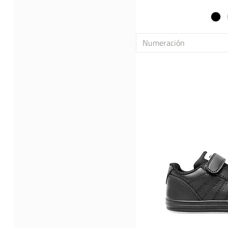
Urbanas
Zapatillas con plataforma
Zapatillas con puntera
Zapatillas sin cordón
Numeración