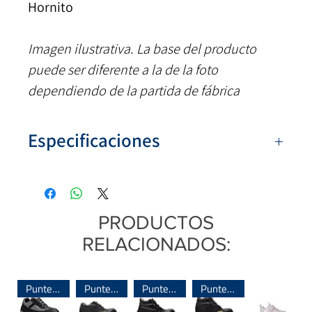
Hornito
Imagen ilustrativa. La base del producto
puede ser diferente a la de la foto
dependiendo de la partida de fábrica
Especificaciones
Numeración:
23 al 34
Colores:
Azul, Rosa
Capellada:
Pana
PRODUCTOS
Interior:
Corderito sintético
RELACIONADOS:
Base:
PVC
Sistema de armado:
Inyectado
Puntera de Acero
Puntera de Acero
Puntera de Acero
Puntera de Acero
Origen:
Argentina