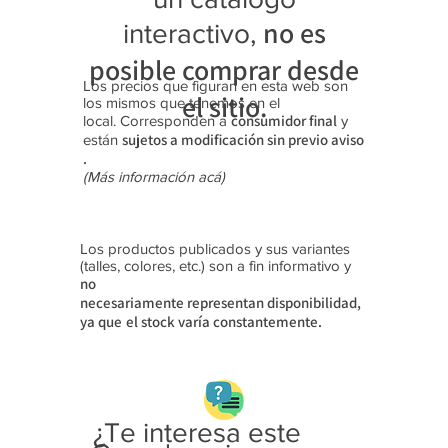
40)
no es
interactivo,
posible comprar desde
Los precios que figuran en esta web son
el sitio.
los mismos que tenemos en el
consumidor final
local. Corresponden a
y
sujetos a modificación sin previo aviso​
están
.
(Más información acá)
Los productos publicados y sus variantes
(talles, colores, etc.) son a fin informativo y
no
necesariamente
representan disponibilidad,
ya que
el stock varía constantemente.
¿Te interesa este