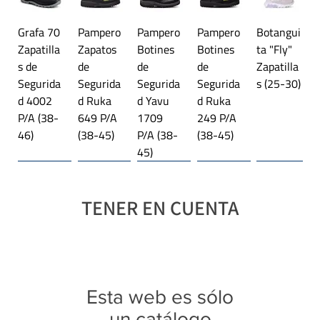
Grafa 70
Pampero
Pampero
Pampero
Botangui
Zapatilla
Zapatos
Botines
Botines
ta "Fly"
s de
de
de
de
Zapatilla
Segurida
Segurida
Segurida
Segurida
s (25-30)
d 4002
d Ruka
d Yavu
d Ruka
P/A (38-
649 P/A
1709
249 P/A
46)
(38-45)
P/A (38-
(38-45)
45)
Línea importada 🌎
Trekking
Línea importada 🌎
Plataforma
Línea importada 🌎
Trekking
Línea importada 🌎
Línea importada 🌎
Línea importada 🌎
Trekking
TENER EN CUENTA
Botangui
Jaguar
Jaguar
Jaguar
Jaguar
Jaguar
Jaguar
Jaguar
Jaguar
Jaguar
Jaguar
ta "Rex"
4027
3118
4343
4369
9415
3108
4349
4350
4341
3122
Zapatilla
Zapatilla
Trekking
Zapatilla
Zapatilla
Zapatilla
Trekking
Zapatilla
Zapatilla
Zapatilla
Trekking
s con
s (28-35)
Botitas
s (35-40)
s
s (40-45)
Botitas
s (39-45)
s (39-45)
s (35-40)
Botitas
Esta web es sólo
luces
(35-40)
Platafor
(28-35)
(40-45)
(25-30)
ma (35-
un catálogo