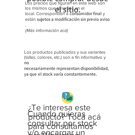
Los precios que figuran en esta web son
el sitio.
los mismos que tenemos en el
consumidor final
local. Corresponden a
y
sujetos a modificación sin previo aviso​
están
.
(Más información acá)
Los productos publicados y sus variantes
(talles, colores, etc.) son a fin informativo y
no
necesariamente
representan disponibilidad,
ya que
el stock varía constantemente.
¿Te interesa este
Cuando quieras
producto? Tocá acá
consultar por stock
para consultarnos
y/o encargar un