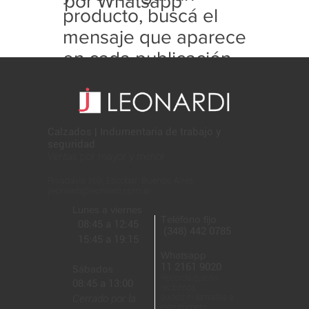
por Whatsapp
producto, buscá el
mensaje que aparece
en cada publicación
con este formato:
Calzados | Indumentaria de trabajo y
seguridad
Ventas por mayor y menor
Rivadavia 369, Escobar, Buenos Aires
jleonardi@leonardi.com.ar
Lunes a viernes
Teléfono fijo
08:45 a 12:45
(348) 442 0785
15:45 a 19:15
Whatsapp
11 2161 9020
Sábados
Recordá que no
08:45 a 13:00
recibimos
Cerrado por la
audios ni llamadas a
este número.