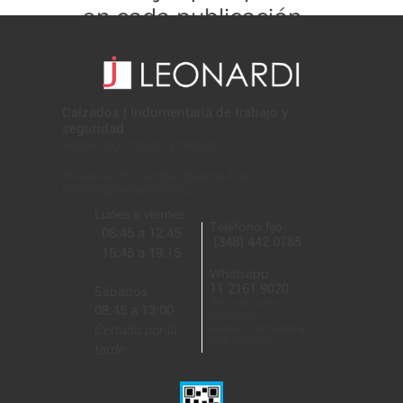
en cada publicación
con este formato:
Calzados | Indumentaria de trabajo y
seguridad
Ventas por mayor y menor
Rivadavia 369, Escobar, Buenos Aires
jleonardi@leonardi.com.ar
Lunes a viernes
Teléfono fijo
08:45 a 12:45
(348) 442 0785
15:45 a 19:15
Whatsapp
11 2161 9020
Sábados
Recordá que no
08:45 a 13:00
recibimos
Cerrado por la
audios ni llamadas a
este número.
tarde