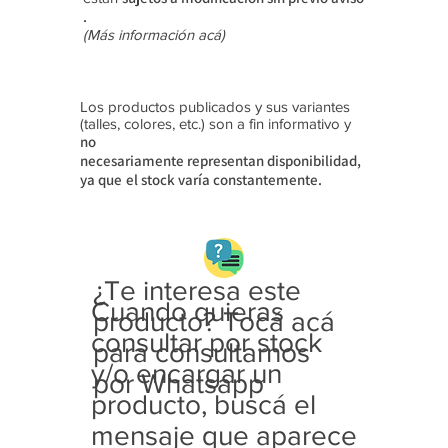
.
(Más información acá)
Los productos publicados y sus variantes
(talles, colores, etc.) son a fin informativo y
no
necesariamente
representan disponibilidad,
ya que
el stock varía constantemente.
¿Te interesa este
Cuando quieras
producto? Tocá acá
consultar por stock
para consultarnos
y/o encargar un
por Whatsapp
producto, buscá el
mensaje que aparece