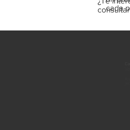
¿Te inte
cada p
consulta
Ca
Ve
Riv
jle