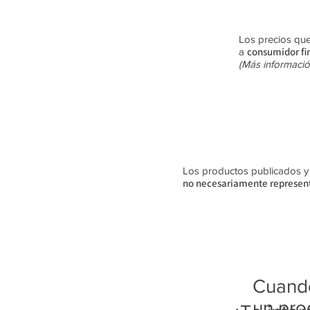
Los precios que
consumidor fi
a
(Más informació
Los productos publicados y su
no
necesariamente
represent
Cuando
un pro