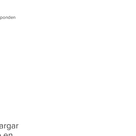
esponden
argar
e en