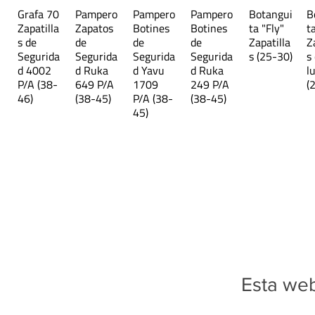
Grafa 70
Pampero
Pampero
Pampero
Botangui
B
Zapatilla
Zapatos
Botines
Botines
ta "Fly"
t
s de
de
de
de
Zapatilla
Z
Segurida
Segurida
Segurida
Segurida
s (25-30)
s
d 4002
d Ruka
d Yavu
d Ruka
l
P/A (38-
649 P/A
1709
249 P/A
(
46)
(38-45)
P/A (38-
(38-45)
45)
Esta web