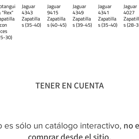
otangui
Jaguar
Jaguar
Jaguar
Jaguar
Jaguar
40
a "Rex"
4343
9415
4349
4341
4027
apatilla
Zapatilla
Zapatilla
Zapatilla
Zapatilla
Zapatil
Las medidas expresadas corre
 con
s (35-40)
s (40-45)
s (39-45)
s (35-40)
s (28-3
plantilla del producto. Conside
uces
25-30)
horma es angosta.
TENER EN CUENTA
no e
 es sólo un catálogo interactivo,
comprar desde el sitio.