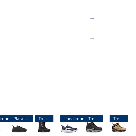
o, Rojo,
Medida
tado
22 cm
23 cm
24 cm
25 cm
Línea importada 🌎
Plataforma
Trekking
Línea importada 🌎
Trekking
Trekking
25.5 cm