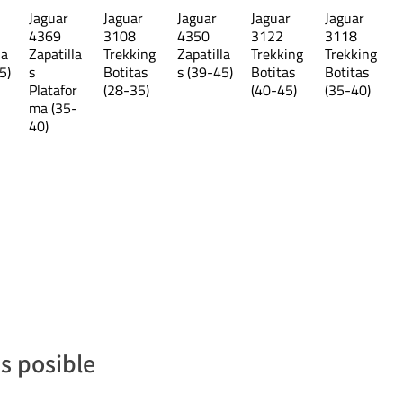
Jaguar
Jaguar
Jaguar
Jaguar
Jaguar
26 cm
4369
3108
4350
3122
3118
la
Zapatilla
Trekking
Zapatilla
Trekking
Trekking
sponden al largo interno del área de
5)
s
Botitas
s (39-45)
Botitas
Botitas
rar que si bien el largo es estándar, la
Platafor
(28-35)
(40-45)
(35-40)
ma (35-
40)
s posible