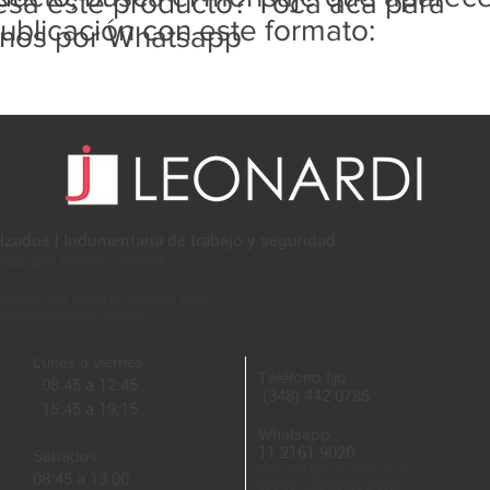
resa este producto? Tocá acá para
ublicación con este formato:
rnos por Whatsapp
lzados | Indumentaria de trabajo y seguridad
ntas por mayor y menor
adavia 369, Escobar, Buenos Aires
onardi@leonardi.com.ar
Lunes a viernes
Teléfono fijo
08:45 a 12:45
(348) 442 0785
15:45 a 19:15
Whatsapp
11 2161 9020
Sábados
Recordá que no recibimos
08:45 a 13:00
audios ni llamadas a este