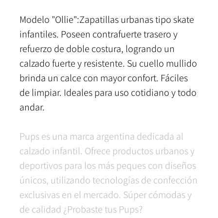
Modelo "Ollie":Zapatillas urbanas tipo skate
infantiles. Poseen contrafuerte trasero y
refuerzo de doble costura, logrando un
calzado fuerte y resistente. Su cuello mullido
brinda un calce con mayor confort. Fáciles
de limpiar. Ideales para uso cotidiano y todo
andar.
Pups es una marca argentina dedicada al
calzado infantil. Ofrece productos urbanos y
deportivos para los más peques con diseños
únicos, utilizando tecnologías de confección
exclusivas en el mercado. Súper cómodas y
de calidad ¿Probaste tus Pups?