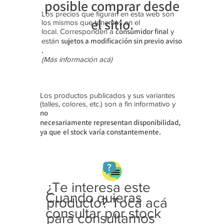
posible comprar desde
Los precios que figuran en esta web son
el sitio.
los mismos que tenemos en el
consumidor final
local. Corresponden a
y
sujetos a modificación sin previo aviso​
están
.
(Más información acá)
Los productos publicados y sus variantes
(talles, colores, etc.) son a fin informativo y
no
necesariamente
representan disponibilidad,
ya que
el stock varía constantemente.
¿Te interesa este
Cuando quieras
producto? Tocá acá
consultar por stock
para consultarnos