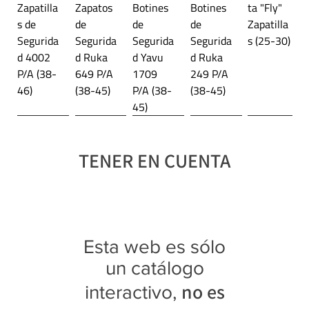
Zapatilla
Zapatos
Botines
Botines
ta "Fly"
s de
de
de
de
Zapatilla
Segurida
Segurida
Segurida
Segurida
s (25-30)
d 4002
d Ruka
d Yavu
d Ruka
P/A (38-
649 P/A
1709
249 P/A
46)
(38-45)
P/A (38-
(38-45)
45)
Línea importada 🌎
Trekking
Línea importada 🌎
Plataforma
Línea importada 🌎
Trekking
Línea importada 🌎
Línea importada 🌎
Línea importada 🌎
Trekking
TENER EN CUENTA
Botangui
Jaguar
Jaguar
Jaguar
Jaguar
Jaguar
Jaguar
Jaguar
Jaguar
Jaguar
Jaguar
ta "Rex"
4027
3118
4343
4369
9415
3108
4349
4350
4341
3122
Zapatilla
Zapatilla
Trekking
Zapatilla
Zapatilla
Zapatilla
Trekking
Zapatilla
Zapatilla
Zapatilla
Trekking
s con
s (28-35)
Botitas
s (35-40)
s
s (40-45)
Botitas
s (39-45)
s (39-45)
s (35-40)
Botitas
Esta web es sólo
luces
(35-40)
Platafor
(28-35)
(40-45)
(25-30)
ma (35-
un catálogo
40)
no es
interactivo,