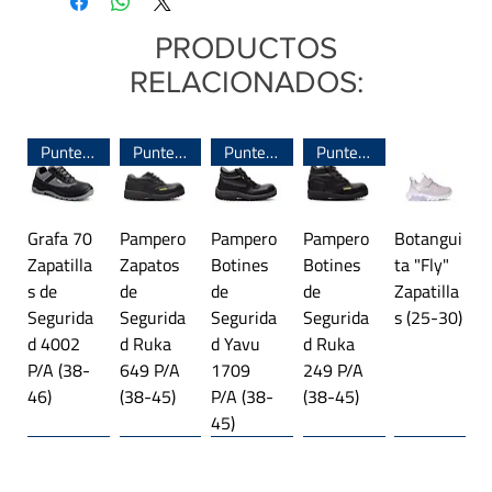
Capellada:
Lona de
Algodón 100%
PRODUCTOS
Base:
PVC
RELACIONADOS:
Sujeción:
Abrojo
Sistema de armado:
Inyectado
Puntera de Acero
Puntera de Acero
Puntera de Acero
Puntera de Acero
Origen:
Argentina
Grafa 70
Pampero
Pampero
Pampero
Botangui
Zapatilla
Zapatos
Botines
Botines
ta "Fly"
s de
de
de
de
Zapatilla
Segurida
Segurida
Segurida
Segurida
s (25-30)
d 4002
d Ruka
d Yavu
d Ruka
P/A (38-
649 P/A
1709
249 P/A
46)
(38-45)
P/A (38-
(38-45)
45)
Línea importada 🌎
Trekking
Línea importada 🌎
Plataforma
Línea importada 🌎
Trekking
Línea importada 🌎
Línea importada 🌎
Línea importada 🌎
Trekking