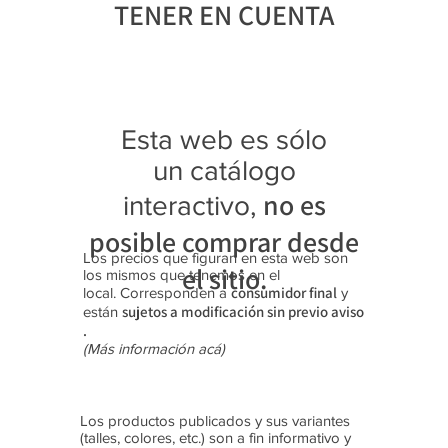
TENER EN CUENTA
Botangui
Jaguar
Jaguar
Jaguar
Jaguar
Jaguar
Jaguar
Jaguar
Jaguar
Jaguar
Jaguar
ta "Rex"
4027
3118
4343
4369
9415
3108
4349
4350
4341
3122
Zapatilla
Zapatilla
Trekking
Zapatilla
Zapatilla
Zapatilla
Trekking
Zapatilla
Zapatilla
Zapatilla
Trekking
s con
s (28-35)
Botitas
s (35-40)
s
s (40-45)
Botitas
s (39-45)
s (39-45)
s (35-40)
Botitas
Esta web es sólo
luces
(35-40)
Platafor
(28-35)
(40-45)
(25-30)
ma (35-
un catálogo
40)
no es
interactivo,
posible comprar desde
Los precios que figuran en esta web son
el sitio.
los mismos que tenemos en el
consumidor final
local. Corresponden a
y
sujetos a modificación sin previo aviso​
están
.
(Más información acá)
Los productos publicados y sus variantes
(talles, colores, etc.) son a fin informativo y