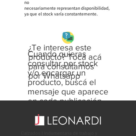
no
necesariamente
representan disponibilidad,
ya que
el stock varía constantemente.
¿Te interesa este
Cuando quieras
producto? Tocá acá
consultar por stock
para consultarnos
y/o encargar un
por Whatsapp
producto, buscá el
mensaje que aparece
en cada publicación
con este formato:
Calzados | Indumentaria de trabajo y