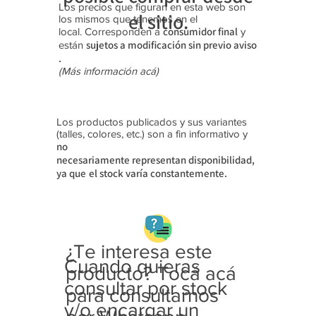
Los precios que figuran en esta web son
el sitio.
los mismos que tenemos en el
consumidor final
local. Corresponden a
y
sujetos a modificación sin previo aviso​
están
.
(Más información acá)
Los productos publicados y sus variantes
(talles, colores, etc.) son a fin informativo y
no
necesariamente
representan disponibilidad,
ya que
el stock varía constantemente.
¿Te interesa este
Cuando quieras
producto? Tocá acá
consultar por stock
para consultarnos
y/o encargar un