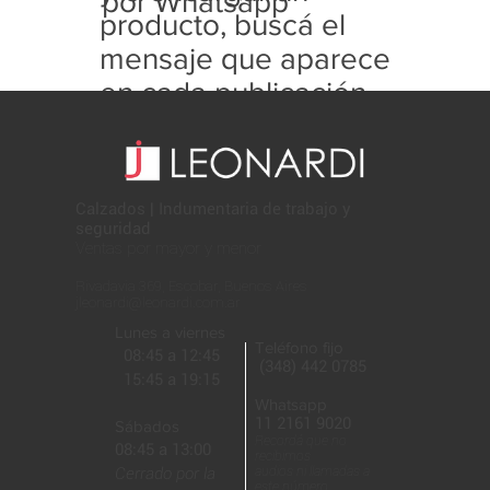
por Whatsapp
producto, buscá el
mensaje que aparece
en cada publicación
con este formato:
Calzados | Indumentaria de trabajo y
seguridad
Ventas por mayor y menor
Rivadavia 369, Escobar, Buenos Aires
jleonardi@leonardi.com.ar
Lunes a viernes
Teléfono fijo
08:45 a 12:45
(348) 442 0785
15:45 a 19:15
Whatsapp
11 2161 9020
Sábados
Recordá que no
08:45 a 13:00
recibimos
Cerrado por la
audios ni llamadas a
este número.