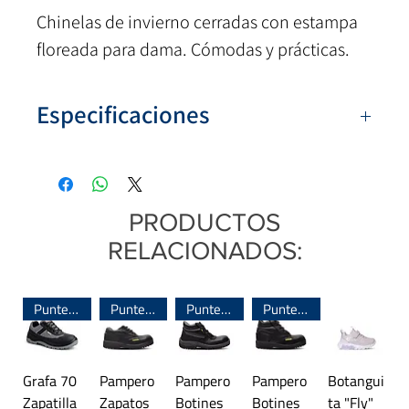
Chinelas de invierno cerradas con estampa
floreada para dama. Cómodas y prácticas.
Especificaciones
Numeración:
(36 al 41)
Colores:
Azul
Capellada:
Algodón
PRODUCTOS
Base
: Eva
RELACIONADOS:
Origen:
Argentina
Puntera de Acero
Puntera de Acero
Puntera de Acero
Puntera de Acero
Grafa 70
Pampero
Pampero
Pampero
Botangui
Zapatilla
Zapatos
Botines
Botines
ta "Fly"