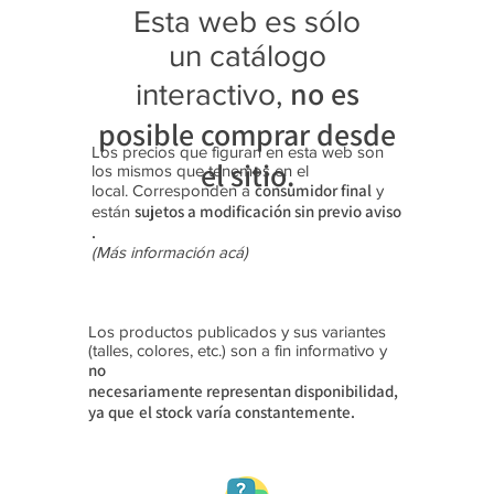
Esta web es sólo
luces
(35-40)
Platafor
(28-35)
(40-45)
(25-30)
ma (35-
un catálogo
40)
no es
interactivo,
posible comprar desde
Los precios que figuran en esta web son
el sitio.
los mismos que tenemos en el
consumidor final
local. Corresponden a
y
sujetos a modificación sin previo aviso​
están
.
(Más información acá)
Los productos publicados y sus variantes
(talles, colores, etc.) son a fin informativo y
no
necesariamente
representan disponibilidad,
ya que
el stock varía constantemente.