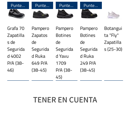
Puntera de Acero
Puntera de Acero
Puntera de Acero
Puntera de Acero
Grafa 70
Pampero
Pampero
Pampero
Botangui
Zapatilla
Zapatos
Botines
Botines
ta "Fly"
s de
de
de
de
Zapatilla
Segurida
Segurida
Segurida
Segurida
s (25-30)
d 4002
d Ruka
d Yavu
d Ruka
P/A (38-
649 P/A
1709
249 P/A
46)
(38-45)
P/A (38-
(38-45)
45)
Línea importada 🌎
Trekking
Línea importada 🌎
Plataforma
Línea importada 🌎
Trekking
Línea importada 🌎
Línea importada 🌎
Línea importada 🌎
Trekking
TENER EN CUENTA
Botangui
Jaguar
Jaguar
Jaguar
Jaguar
Jaguar
Jaguar
Jaguar
Jaguar
Jaguar
Jaguar
ta "Rex"
4027
3118
4343
4369
9415
3108
4349
4350
4341
3122
Zapatilla
Zapatilla
Trekking
Zapatilla
Zapatilla
Zapatilla
Trekking
Zapatilla
Zapatilla
Zapatilla
Trekking
s con
s (28-35)
Botitas
s (35-40)
s
s (40-45)
Botitas
s (39-45)
s (39-45)
s (35-40)
Botitas