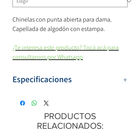
Chinelas con punta abierta para dama.
Capellada de algodón con estampa.
¿Te interesa este producto? Tocá acá para
consultarnos por Whatsapp
Especificaciones
Numeración:
36 al 41
Colores:
Fucsia, Verde (la de base violeta)
Capellada:
Algodón
PRODUCTOS
Base
: Eva
RELACIONADOS:
Origen:
Argentina