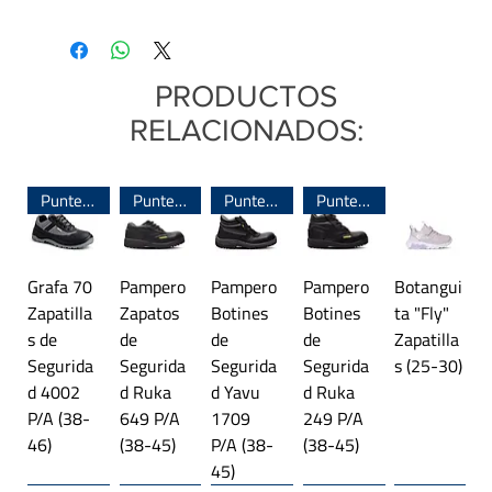
talón
hasta
el dedo pulgar.
A esa medida
deslizable
Talle
Largo del pie
sumale entre 0,5 y 1cm de holgura para buscar
Línea:
Importada
el talle indicado.
40
26,7 cm
PRODUCTOS
RELACIONADOS:
41
27,3 cm
42
28 cm
Puntera de Acero
Puntera de Acero
Puntera de Acero
Puntera de Acero
43
28,7 cm
Grafa 70
Pampero
Pampero
Pampero
Botangui
44
29,3 cm
Zapatilla
Zapatos
Botines
Botines
ta "Fly"
s de
de
de
de
Zapatilla
45
30 cm
Segurida
Segurida
Segurida
Segurida
s (25-30)
d 4002
d Ruka
d Yavu
d Ruka
Las medidas son aproximadas y pueden
P/A (38-
649 P/A
1709
249 P/A
presentar diferencias.
46)
(38-45)
P/A (38-
(38-45)
45)