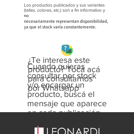
Los productos publicados y sus variantes
(talles, colores, etc.) son a fin informativo y
no
necesariamente
representan disponibilidad,
ya que
el stock varía constantemente.
¿Te interesa este
Cuando quieras
producto? Tocá acá
consultar por stock
para consultarnos
y/o encargar un
por Whatsapp
producto, buscá el
mensaje que aparece
en cada publicación
con este formato: