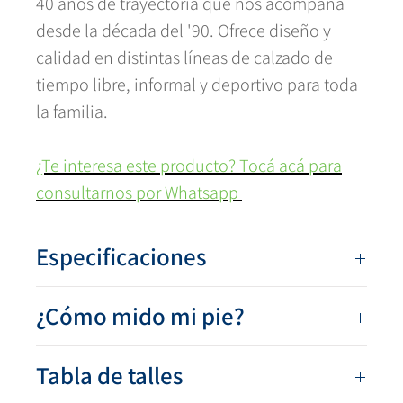
40 años de trayectoria que nos acompaña
desde la década del '90. Ofrece diseño y
calidad en distintas líneas de calzado de
tiempo libre, informal y deportivo para toda
la familia.
¿Te interesa este producto? Tocá acá para
consultarnos por Whatsapp
Especificaciones
Numeración:
40 al 45
¿Cómo mido mi pie?
Color:
Negro
Capellada:
Sintética
Sobre una hoja de papel dibujá el contorno de
Tabla de talles
Base:
Sintética de alto tránsito
tu pie. Luego, medí los centímetros desde
el
Sujeción:
Cordón elastizado con ajuste