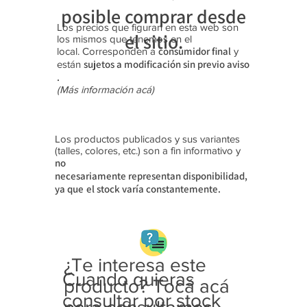
posible comprar desde
Los precios que figuran en esta web son
el sitio.
los mismos que tenemos en el
consumidor final
local. Corresponden a
y
sujetos a modificación sin previo aviso​
están
.
(Más información acá)
Los productos publicados y sus variantes
(talles, colores, etc.) son a fin informativo y
no
necesariamente
representan disponibilidad,
ya que
el stock varía constantemente.
¿Te interesa este
Cuando quieras
producto? Tocá acá
consultar por stock