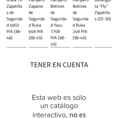
Zapatilla
Zapatos
Botines
Botines
ta "Fly"
34
22,7 cm
s de
de
de
de
Zapatilla
Segurida
Segurida
Segurida
Segurida
s (25-30)
35
23,4 cm
d 4002
d Ruka
d Yavu
d Ruka
P/A (38-
649 P/A
1709
249 P/A
Tabla de talles correspondiente al artículo 4027.
46)
(38-45)
P/A (38-
(38-45)
45)
Línea importada 🌎
Trekking
Línea importada 🌎
Plataforma
Línea importada 🌎
Trekking
Línea importada 🌎
Línea importada 🌎
Línea importada 🌎
Trekking
TENER EN CUENTA
Botangui
Jaguar
Jaguar
Jaguar
Jaguar
Jaguar
Jaguar
Jaguar
Jaguar
Jaguar
Jaguar
ta "Rex"
4027
3118
4343
4369
9415
3108
4349
4350
4341
3122
Zapatilla
Zapatilla
Trekking
Zapatilla
Zapatilla
Zapatilla
Trekking
Zapatilla
Zapatilla
Zapatilla
Trekking
s con
s (28-35)
Botitas
s (35-40)
s
s (40-45)
Botitas
s (39-45)
s (39-45)
s (35-40)
Botitas
Esta web es sólo
luces
(35-40)
Platafor
(28-35)
(40-45)
(25-30)
ma (35-
un catálogo
40)
no es
interactivo,