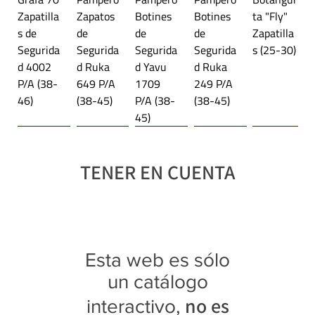
Zapatilla
Zapatos
Botines
Botines
ta "Fly"
40
26,5 cm
s de
de
de
de
Zapatilla
Segurida
Segurida
Segurida
Segurida
s (25-30)
Las medidas son aproximadas y pueden
d 4002
d Ruka
d Yavu
d Ruka
presentar diferencias.
P/A (38-
649 P/A
1709
249 P/A
46)
(38-45)
P/A (38-
(38-45)
45)
Línea importada 🌎
Trekking
Línea importada 🌎
Plataforma
Línea importada 🌎
Trekking
Línea importada 🌎
Línea importada 🌎
Línea importada 🌎
Trekking
TENER EN CUENTA
Botangui
Jaguar
Jaguar
Jaguar
Jaguar
Jaguar
Jaguar
Jaguar
Jaguar
Jaguar
Jaguar
ta "Rex"
4027
3118
4343
4369
9415
3108
4349
4350
4341
3122
Zapatilla
Zapatilla
Trekking
Zapatilla
Zapatilla
Zapatilla
Trekking
Zapatilla
Zapatilla
Zapatilla
Trekking
s con
s (28-35)
Botitas
s (35-40)
s
s (40-45)
Botitas
s (39-45)
s (39-45)
s (35-40)
Botitas
Esta web es sólo
luces
(35-40)
Platafor
(28-35)
(40-45)
(25-30)
ma (35-
un catálogo
40)
no es
interactivo,