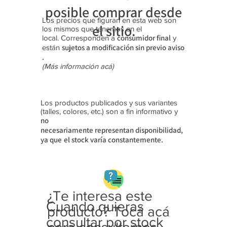
posible comprar desde
Los precios que figuran en esta web son
el sitio.
los mismos que tenemos en el
consumidor final
local. Corresponden a
y
sujetos a modificación sin previo aviso​
están
.
(Más información acá)
Los productos publicados y sus variantes
(talles, colores, etc.) son a fin informativo y
no
necesariamente
representan disponibilidad,
ya que
el stock varía constantemente.
¿Te interesa este
Cuando quieras
producto? Tocá acá
consultar por stock