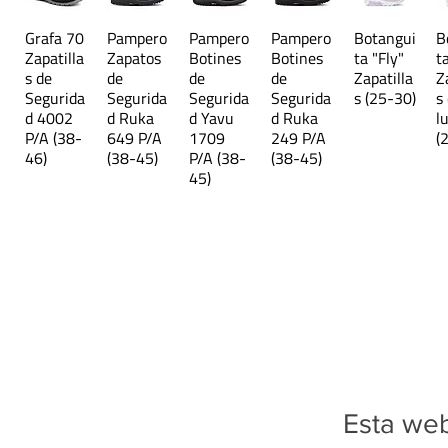
Grafa 70
Pampero
Pampero
Pampero
Botangui
B
Zapatilla
Zapatos
Botines
Botines
ta "Fly"
t
s de
de
de
de
Zapatilla
Z
Segurida
Segurida
Segurida
Segurida
s (25-30)
s
d 4002
d Ruka
d Yavu
d Ruka
l
P/A (38-
649 P/A
1709
249 P/A
(
46)
(38-45)
P/A (38-
(38-45)
45)
Esta web