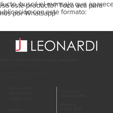
ducto, buscá el mensaje que aparec
resa este producto? Tocá acá para
ublicación con este formato:
rnos por Whatsapp
lzados | Indumentaria de trabajo y seguridad
ntas por mayor y menor
adavia 369, Escobar, Buenos Aires
onardi@leonardi.com.ar
Lunes a viernes
Teléfono fijo
08:45 a 12:45
(348) 442 0785
15:45 a 19:15
Whatsapp
11 2161 9020
Sábados