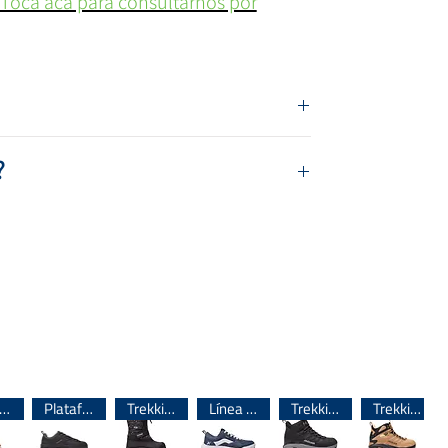
 Tocá acá para consultarnos por
27 al 33
)
?
)
á el contorno de tu pie. Luego, medí los
sta
el dedo pulgar.
A esa medida
gura para buscar el talle indicado.
tado
ínea importada 🌎
Plataforma
Trekking
Línea importada 🌎
Trekking
Trekking