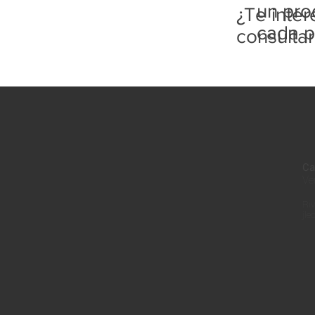
un pro
¿Te inte
cada p
consulta
Ca
Ve
Riv
jle