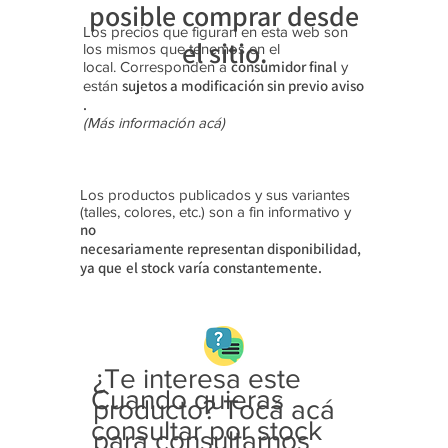
posible comprar desde
Los precios que figuran en esta web son
el sitio.
los mismos que tenemos en el
consumidor final
local. Corresponden a
y
sujetos a modificación sin previo aviso​
están
.
(Más información acá)
Los productos publicados y sus variantes
(talles, colores, etc.) son a fin informativo y
no
necesariamente
representan disponibilidad,
ya que
el stock varía constantemente.
¿Te interesa este
Cuando quieras
producto? Tocá acá
consultar por stock
para consultarnos