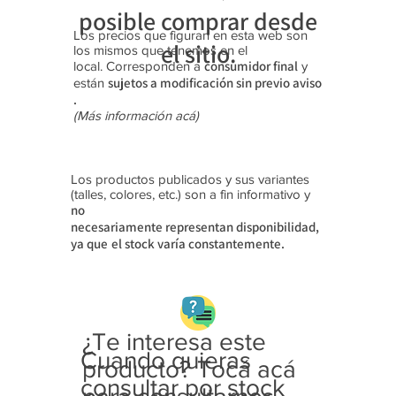
posible comprar desde
Los precios que figuran en esta web son
el sitio.
los mismos que tenemos en el
consumidor final
local. Corresponden a
y
sujetos a modificación sin previo aviso​
están
.
(Más información acá)
Los productos publicados y sus variantes
(talles, colores, etc.) son a fin informativo y
no
necesariamente
representan disponibilidad,
ya que
el stock varía constantemente.
¿Te interesa este
Cuando quieras
producto? Tocá acá
consultar por stock