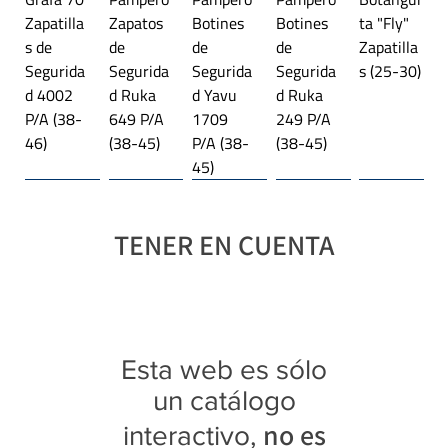
Zapatilla
Zapatos
Botines
Botines
ta "Fly"
Las medidas en centímetros corresponden al
s de
de
de
de
Zapatilla
largo de la plantilla interna del calzado.
Segurida
Segurida
Segurida
Segurida
s (25-30)
d 4002
d Ruka
d Yavu
d Ruka
P/A (38-
649 P/A
1709
249 P/A
46)
(38-45)
P/A (38-
(38-45)
45)
Línea importada 🌎
Trekking
Línea importada 🌎
Plataforma
Línea importada 🌎
Trekking
Línea importada 🌎
Línea importada 🌎
Línea importada 🌎
Trekking
TENER EN CUENTA
Botangui
Jaguar
Jaguar
Jaguar
Jaguar
Jaguar
Jaguar
Jaguar
Jaguar
Jaguar
Jaguar
ta "Rex"
4027
3118
4343
4369
9415
3108
4349
4350
4341
3122
Zapatilla
Zapatilla
Trekking
Zapatilla
Zapatilla
Zapatilla
Trekking
Zapatilla
Zapatilla
Zapatilla
Trekking
s con
s (28-35)
Botitas
s (35-40)
s
s (40-45)
Botitas
s (39-45)
s (39-45)
s (35-40)
Botitas
Esta web es sólo
luces
(35-40)
Platafor
(28-35)
(40-45)
(25-30)
ma (35-
un catálogo
40)
no es
interactivo,