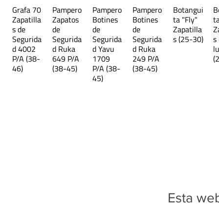
Grafa 70
Pampero
Pampero
Pampero
Botangui
B
Zapatilla
Zapatos
Botines
Botines
ta "Fly"
t
s de
de
de
de
Zapatilla
Z
Segurida
Segurida
Segurida
Segurida
s (25-30)
s
d 4002
d Ruka
d Yavu
d Ruka
l
P/A (38-
649 P/A
1709
249 P/A
(
46)
(38-45)
P/A (38-
(38-45)
45)
Esta web