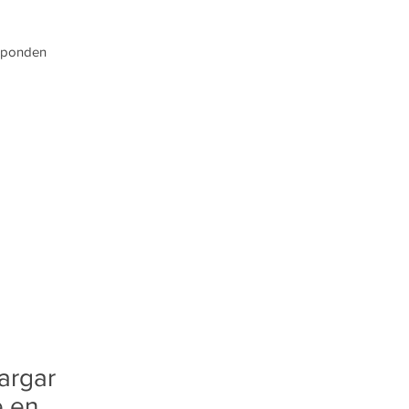
esponden
argar
e en