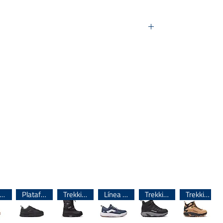
r 100%)
o elastizado
ínea importada 🌎
Plataforma
Trekking
Línea importada 🌎
Trekking
Trekking