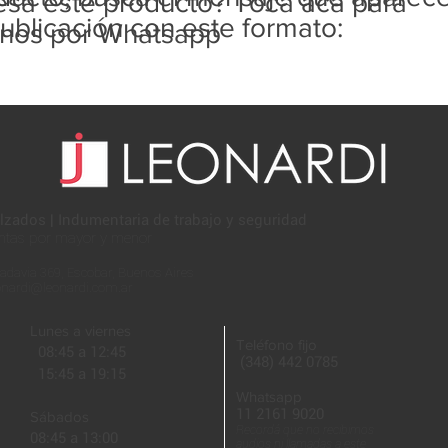
resa este producto? Tocá acá para
ublicación con este formato:
rnos por Whatsapp
lzados | Indumentaria de trabajo y seguridad
ntas por mayor y menor
adavia 369, Escobar, Buenos Aires
onardi@leonardi.com.ar
Lunes a viernes
Teléfono fijo
08:45 a 12:45
(348) 442 0785
15:45 a 19:15
Whatsapp
11 2161 9020
Sábados
Recordá que no recibimos
08:45 a 13:00
audios ni llamadas a este