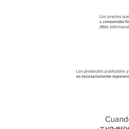
Los precios que
consumidor fi
a
(Más informació
Los productos publicados y su
no
necesariamente
represent
Cuando
un pro