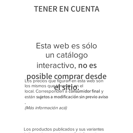
TENER EN CUENTA
Botangui
Jaguar
Jaguar
Jaguar
Jaguar
Jaguar
Jaguar
Jaguar
Jaguar
Jaguar
Jaguar
ta "Rex"
4027
3118
4343
4369
9415
3108
4349
4350
4341
3122
Zapatilla
Zapatilla
Trekking
Zapatilla
Zapatilla
Zapatilla
Trekking
Zapatilla
Zapatilla
Zapatilla
Trekking
s con
s (28-35)
Botitas
s (35-40)
s
s (40-45)
Botitas
s (39-45)
s (39-45)
s (35-40)
Botitas
Esta web es sólo
luces
(35-40)
Platafor
(28-35)
(40-45)
(25-30)
ma (35-
un catálogo
40)
no es
interactivo,
posible comprar desde
Los precios que figuran en esta web son
el sitio.
los mismos que tenemos en el
consumidor final
local. Corresponden a
y
sujetos a modificación sin previo aviso​
están
.
(Más información acá)
Los productos publicados y sus variantes