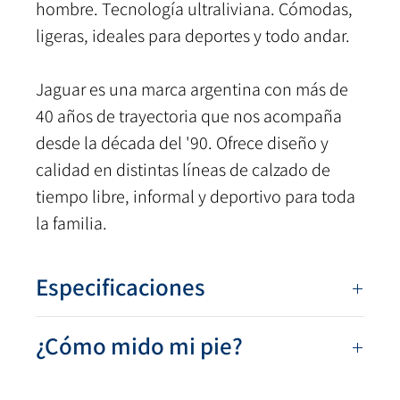
hombre. Tecnología ultraliviana. Cómodas,
ligeras, ideales para deportes y todo andar.
Jaguar es una marca argentina con más de
40 años de trayectoria que nos acompaña
desde la década del '90. Ofrece diseño y
calidad en distintas líneas de calzado de
tiempo libre, informal y deportivo para toda
la familia.
Especificaciones
Numeración:
39 al 45
¿Cómo mido mi pie?
Colores:
Azul Ultra, Gris, Negro
Capellada:
Textil poliéster + sintético
Sobre una hoja de papel dibujá el contorno de