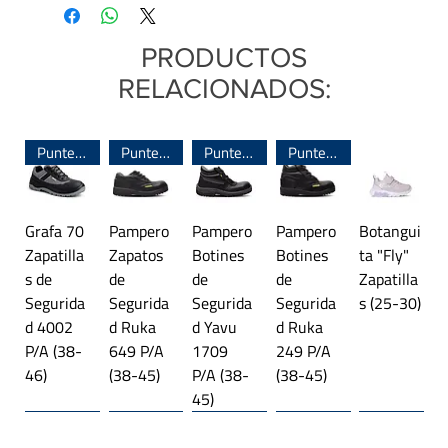
Base:
Eva + Caucho
tu pie. Luego, medí los centímetros desde
el
Sujeción:
Cordón
talón
hasta
el dedo pulgar.
A esa medida
PRODUCTOS
Sistema de armado:
Pegado
sumale entre 0,5 y 1cm de holgura para buscar
RELACIONADOS:
Línea:
Importada
el talle indicado.
Puntera de Acero
Puntera de Acero
Puntera de Acero
Puntera de Acero
Grafa 70
Pampero
Pampero
Pampero
Botangui
Zapatilla
Zapatos
Botines
Botines
ta "Fly"
s de
de
de
de
Zapatilla
Segurida
Segurida
Segurida
Segurida
s (25-30)
d 4002
d Ruka
d Yavu
d Ruka
P/A (38-
649 P/A
1709
249 P/A
46)
(38-45)
P/A (38-
(38-45)
45)
Línea importada 🌎
Trekking
Línea importada 🌎
Plataforma
Línea importada 🌎
Trekking
Línea importada 🌎
Línea importada 🌎
Línea importada 🌎
Trekking