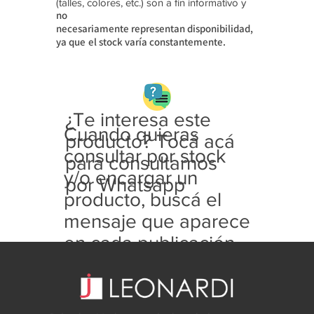
(talles, colores, etc.) son a fin informativo y
no
necesariamente
representan disponibilidad,
ya que
el stock varía constantemente.
¿Te interesa este
Cuando quieras
producto? Tocá acá
consultar por stock
para consultarnos
y/o encargar un
por Whatsapp
producto, buscá el
mensaje que aparece
en cada publicación
con este formato: