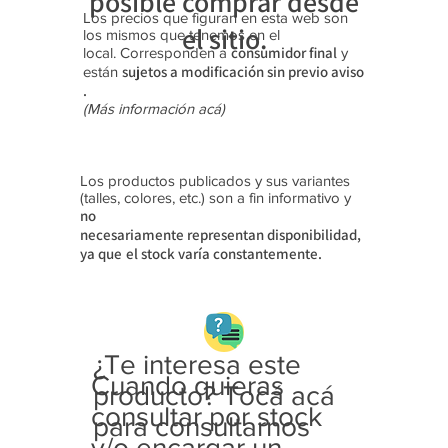
posible comprar desde
Los precios que figuran en esta web son
el sitio.
los mismos que tenemos en el
consumidor final
local. Corresponden a
y
sujetos a modificación sin previo aviso​
están
.
(Más información acá)
Los productos publicados y sus variantes
(talles, colores, etc.) son a fin informativo y
no
necesariamente
representan disponibilidad,
ya que
el stock varía constantemente.
¿Te interesa este
Cuando quieras
producto? Tocá acá
consultar por stock
para consultarnos
y/o encargar un