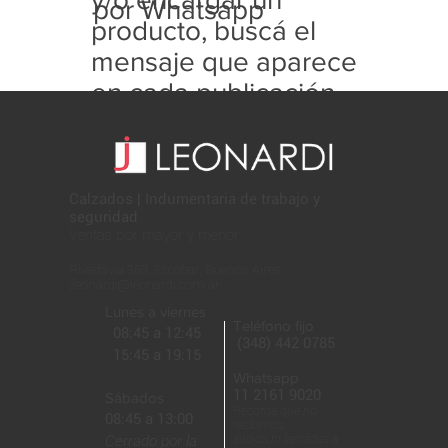
por Whatsapp
producto, buscá el
mensaje que aparece
en cada publicación
con este formato:
Calzados | Indumentaria de trabajo y
seguridad
Ventas por mayor y menor
Rivadavia 369, Escobar, Buenos Aires
jleonardi@leonardi.com.ar
Lunes a viernes
Teléfono fijo
08:45 a 12:45
(348) 442 0785
15:45 a 19:15
Whatsapp
11 2161 9020
Sábados
Recordá que no
08:45 a 13:00
recibimos
Cerrado por la
audios ni llamadas a