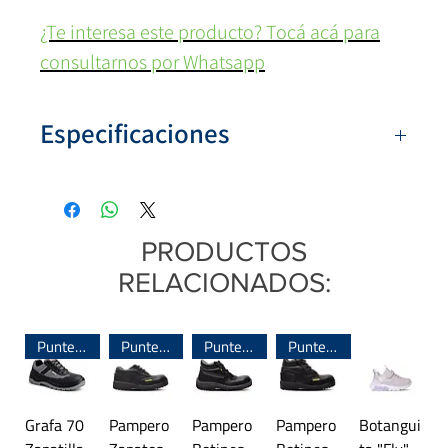
¿Te interesa este producto? Tocá acá para
consultarnos por Whatsapp
Especificaciones
Numeración:
(39-46)
Colores:
Azul
Capellada:
Toalla
PRODUCTOS
Base
: Goma eva
RELACIONADOS:
Origen:
Argentina
Puntera de Acero
Puntera de Acero
Puntera de Acero
Puntera de Acero
Grafa 70
Pampero
Pampero
Pampero
Botangui