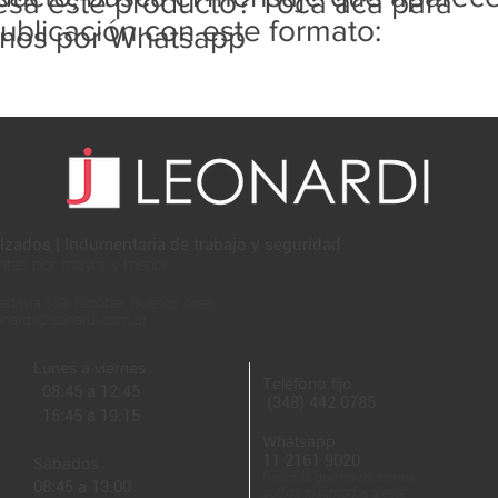
resa este producto? Tocá acá para
ublicación con este formato:
rnos por Whatsapp
lzados | Indumentaria de trabajo y seguridad
ntas por mayor y menor
adavia 369, Escobar, Buenos Aires
onardi@leonardi.com.ar
Lunes a viernes
Teléfono fijo
08:45 a 12:45
(348) 442 0785
15:45 a 19:15
Whatsapp
11 2161 9020
Sábados
Recordá que no recibimos
08:45 a 13:00
audios ni llamadas a este