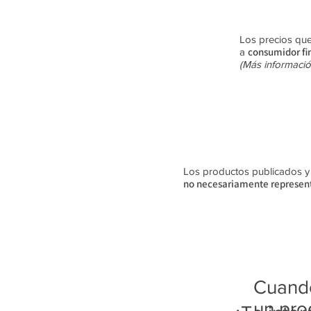
Los precios que
consumidor fi
a
(Más informació
Los productos publicados y su
no
necesariamente
represent
Cuando
un pro