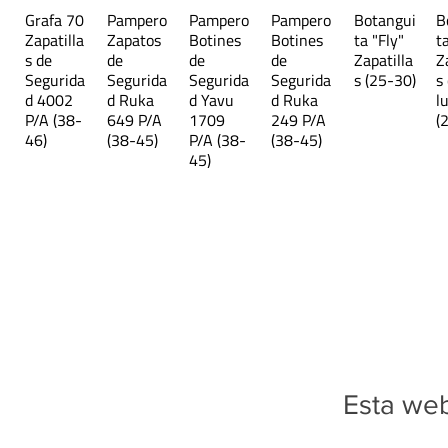
Grafa 70
Pampero
Pampero
Pampero
Botangui
B
Zapatilla
Zapatos
Botines
Botines
ta "Fly"
t
s de
de
de
de
Zapatilla
Z
Segurida
Segurida
Segurida
Segurida
s (25-30)
s
d 4002
d Ruka
d Yavu
d Ruka
l
P/A (38-
649 P/A
1709
249 P/A
(
46)
(38-45)
P/A (38-
(38-45)
45)
Esta web