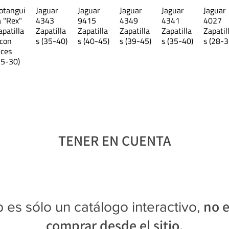
otangui
Jaguar
Jaguar
Jaguar
Jaguar
Jaguar
a "Rex"
4343
9415
4349
4341
4027
apatilla
Zapatilla
Zapatilla
Zapatilla
Zapatilla
Zapatil
 con
s (35-40)
s (40-45)
s (39-45)
s (35-40)
s (28-3
uces
25-30)
TENER EN CUENTA
no e
 es sólo un catálogo interactivo,
comprar desde el sitio.