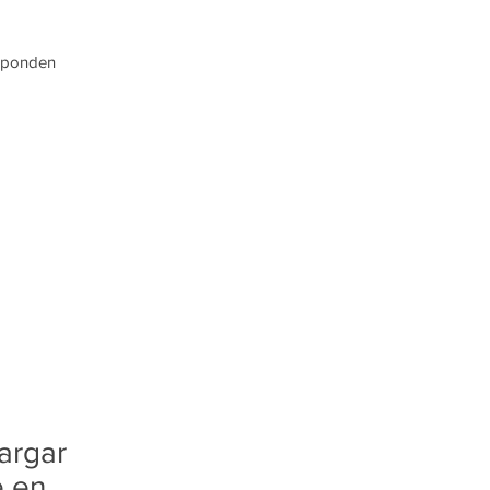
esponden
argar
e en