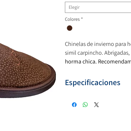
Elegir
Colores
*
Chinelas de invierno para 
simil carpincho. Abrigadas,
horma chica. Recomendamo
Especificaciones
Numeración:
(39-45)
Colores:
Marrón
Capellada:
Gamuza sintétic
Base
: Goma eva
Origen:
Argentina