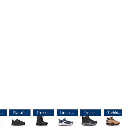
ínea importada 🌎
Plataforma
Trekking
Línea importada 🌎
Trekking
Trekking