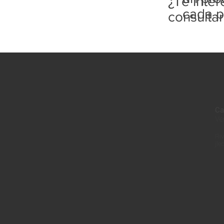
¿Te inte
cada p
consulta
Ca
Ve
Riv
jle