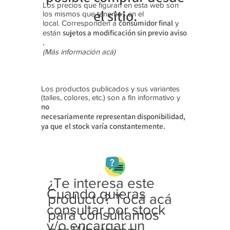
Los precios que figuran en esta web son
el sitio.
los mismos que tenemos en el
consumidor final
local. Corresponden a
y
sujetos a modificación sin previo aviso​
están
.
(Más información acá)
Los productos publicados y sus variantes
(talles, colores, etc.) son a fin informativo y
no
necesariamente
representan disponibilidad,
ya que
el stock varía constantemente.
¿Te interesa este
Cuando quieras
producto? Tocá acá
consultar por stock
para consultarnos
y/o encargar un