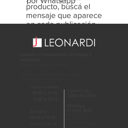
por Whatsapp
producto, buscá el
mensaje que aparece
en cada publicación
con este formato:
Calzados | Indumentaria de trabajo y
seguridad
Ventas por mayor y menor
Rivadavia 369, Escobar, Buenos Aires
jleonardi@leonardi.com.ar
Lunes a viernes
Teléfono fijo
08:45 a 12:45
(348) 442 0785
15:45 a 19:15
Whatsapp
11 2161 9020
Sábados
Recordá que no
08:45 a 13:00
recibimos
Cerrado por la
audios ni llamadas a
este número.