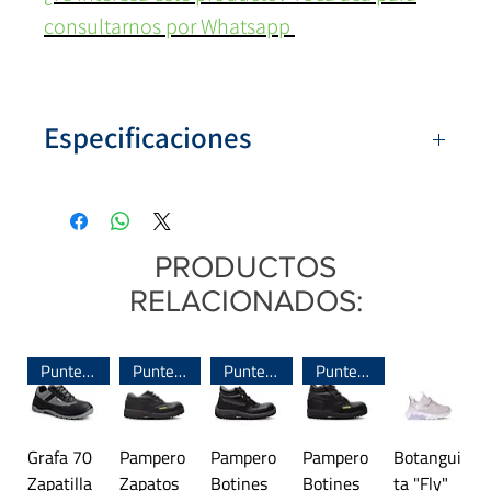
consultarnos por Whatsapp
Especificaciones
Numeración:
(39-46)
Colores:
Jean
Capellada:
Jean
PRODUCTOS
Origen:
Argentina
RELACIONADOS:
Puntera de Acero
Puntera de Acero
Puntera de Acero
Puntera de Acero
Grafa 70
Pampero
Pampero
Pampero
Botangui
Zapatilla
Zapatos
Botines
Botines
ta "Fly"