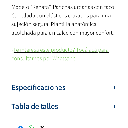
Modelo "Renata". Panchas urbanas con taco.
Capellada con elásticos cruzados para una
sujeción segura. Plantilla anatómica
acolchada para un calce con mayor confort.
¿Te interesa este producto? Tocá acá para
consultarnos por Whatsapp
Especificaciones
Numeración:
35 al 41
Tabla de talles
Colores:
Melange Bordó, Negro
Capellada:
Poliéster
Talle
Largo (cm)
Ancho (cm)
Base:
PVC