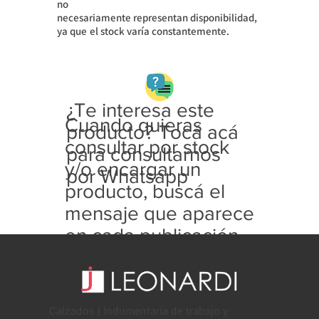
no
necesariamente
representan disponibilidad,
ya que
el stock varía constantemente.
¿Te interesa este
Cuando quieras
producto? Tocá acá
consultar por stock
para consultarnos
y/o encargar un
por Whatsapp
producto, buscá el
mensaje que aparece
en cada publicación
con este formato:
Calzados | Indumentaria de trabajo y