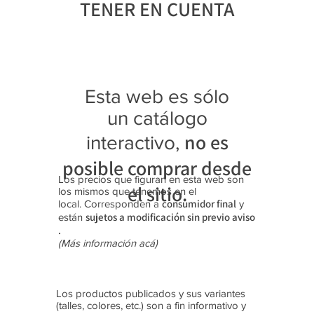
TENER EN CUENTA
Botangui
Jaguar
Jaguar
Jaguar
Jaguar
Jaguar
Jaguar
Jaguar
Jaguar
Jaguar
Jaguar
ta "Rex"
4027
3118
4343
4369
9415
3108
4349
4350
4341
3122
Zapatilla
Zapatilla
Trekking
Zapatilla
Zapatilla
Zapatilla
Trekking
Zapatilla
Zapatilla
Zapatilla
Trekking
s con
s (28-35)
Botitas
s (35-40)
s
s (40-45)
Botitas
s (39-45)
s (39-45)
s (35-40)
Botitas
Esta web es sólo
luces
(35-40)
Platafor
(28-35)
(40-45)
(25-30)
ma (35-
un catálogo
40)
no es
interactivo,
posible comprar desde
Los precios que figuran en esta web son
el sitio.
los mismos que tenemos en el
consumidor final
local. Corresponden a
y
sujetos a modificación sin previo aviso​
están
.
(Más información acá)
Los productos publicados y sus variantes
(talles, colores, etc.) son a fin informativo y