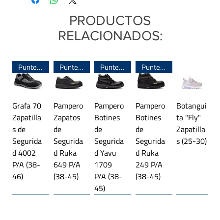
Sujeción:
Elástico
35
23,0
7,9
PRODUCTOS
Sistema de armado:
Inyectado
RELACIONADOS:
Origen:
Argentina
36
23,6
7,9
37
24,3
8,3
Puntera de Acero
Puntera de Acero
Puntera de Acero
Puntera de Acero
38
24,9
8,3
Grafa 70
Pampero
Pampero
Pampero
Botangui
39
25,5
8,6
Zapatilla
Zapatos
Botines
Botines
ta "Fly"
s de
de
de
de
Zapatilla
40
26,4
9,0
Segurida
Segurida
Segurida
Segurida
s (25-30)
d 4002
d Ruka
d Yavu
d Ruka
41
27
9,6
P/A (38-
649 P/A
1709
249 P/A
46)
(38-45)
P/A (38-
(38-45)
Las medidas indicadas corresponden a la
45)
plantilla interna del calzado.
Línea importada 🌎
Trekking
Línea importada 🌎
Plataforma
Línea importada 🌎
Trekking
Línea importada 🌎
Línea importada 🌎
Línea importada 🌎
Trekking