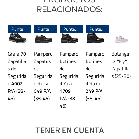
Apertura:
Automático
RELACIONADOS:
Varillas:
8
Material:
Poliéster (exterior) + Metal/Fibra
Puntera de Acero
Puntera de Acero
Puntera de Acero
Puntera de Acero
(estructura)
Puño:
Goma negra
Grafa 70
Pampero
Pampero
Pampero
Botangui
Zapatilla
Zapatos
Botines
Botines
ta "Fly"
s de
de
de
de
Zapatilla
Segurida
Segurida
Segurida
Segurida
s (25-30)
d 4002
d Ruka
d Yavu
d Ruka
P/A (38-
649 P/A
1709
249 P/A
46)
(38-45)
P/A (38-
(38-45)
45)
Línea importada 🌎
Trekking
Línea importada 🌎
Plataforma
Línea importada 🌎
Trekking
Línea importada 🌎
Línea importada 🌎
Línea importada 🌎
Trekking
TENER EN CUENTA
Botangui
Jaguar
Jaguar
Jaguar
Jaguar
Jaguar
Jaguar
Jaguar
Jaguar
Jaguar
Jaguar