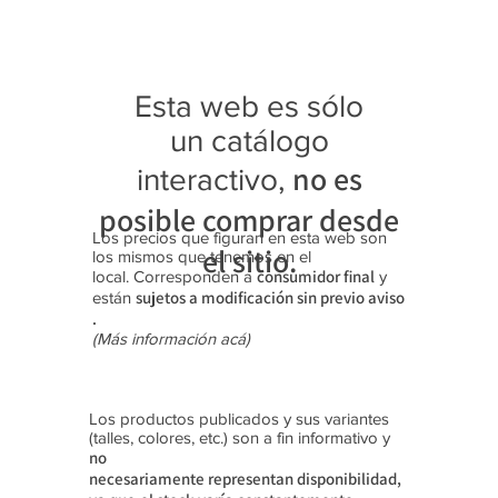
ta "Rex"
4027
3118
4343
4369
9415
3108
4349
4350
4341
3122
Zapatilla
Zapatilla
Trekking
Zapatilla
Zapatilla
Zapatilla
Trekking
Zapatilla
Zapatilla
Zapatilla
Trekking
s con
s (28-35)
Botitas
s (35-40)
s
s (40-45)
Botitas
s (39-45)
s (39-45)
s (35-40)
Botitas
Esta web es sólo
luces
(35-40)
Platafor
(28-35)
(40-45)
(25-30)
ma (35-
un catálogo
40)
no es
interactivo,
posible comprar desde
Los precios que figuran en esta web son
el sitio.
los mismos que tenemos en el
consumidor final
local. Corresponden a
y
sujetos a modificación sin previo aviso​
están
.
(Más información acá)
Los productos publicados y sus variantes
(talles, colores, etc.) son a fin informativo y
no
necesariamente
representan disponibilidad,