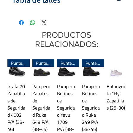
Colores:
Azul, Negro
Capellada:
Textil
Talle
Largo del pie
Base
: PVC
Sujeción:
Elástico
17/18
12,5 cm
PRODUCTOS
Origen:
Argentina
RELACIONADOS:
19/20
13 cm
21/22
14,3 cm
Puntera de Acero
Puntera de Acero
Puntera de Acero
Puntera de Acero
Las medidas son aproximadas y pueden
presentar diferencias.
Grafa 70
Pampero
Pampero
Pampero
Botangui
Zapatilla
Zapatos
Botines
Botines
ta "Fly"
s de
de
de
de
Zapatilla
Segurida
Segurida
Segurida
Segurida
s (25-30)
d 4002
d Ruka
d Yavu
d Ruka
P/A (38-
649 P/A
1709
249 P/A
46)
(38-45)
P/A (38-
(38-45)