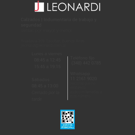
Calzados | Indumentaria de trabajo y
seguridad
Ventas por mayor y menor
Rivadavia 369, Escobar, Buenos Aires
jleonardi@leonardi.com.ar
Lunes a viernes
Teléfono fijo
08:45 a 12:45
(348) 442 0785
15:45 a 19:15
Whatsapp
11 2161 9020
Sábados
Recordá que no
08:45 a 13:00
recibimos
Cerrado por la
audios ni llamadas a
este número.
tarde