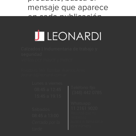
mensaje que aparece
en cada publicación
con este formato:
Calzados | Indumentaria de trabajo y
seguridad
Ventas por mayor y menor
Rivadavia 369, Escobar, Buenos Aires
jleonardi@leonardi.com.ar
Lunes a viernes
Teléfono fijo
08:45 a 12:45
(348) 442 0785
15:45 a 19:15
Whatsapp
11 2161 9020
Sábados
Recordá que no
08:45 a 13:00
recibimos
Cerrado por la
audios ni llamadas a
este número.
tarde