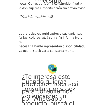
el sitio.
consumidor final
local. Corresponden a
y
sujetos a modificación sin previo aviso​
están
.
(Más información acá)
Los productos publicados y sus variantes
(talles, colores, etc.) son a fin informativo y
no
necesariamente
representan disponibilidad,
ya que
el stock varía constantemente.
¿Te interesa este
Cuando quieras
producto? Tocá acá
consultar por stock
para consultarnos
y/o encargar un
por Whatsapp
producto, buscá el