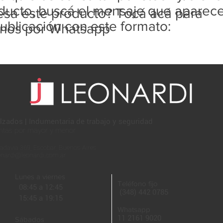
ducto, buscá el mensaje que aparec
resa este producto? Tocá acá para
ublicación con este formato:
rnos por Whatsapp
lzados | Indumentaria de trabajo y seguridad
ntas por mayor y menor
adavia 369, Escobar, Buenos Aires
onardi@leonardi.com.ar
Lunes a viernes
Teléfono fijo
08:45 a 12:45
(348) 442 0785
15:45 a 19:15
Whatsapp
11 2161 9020
Sábados