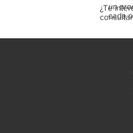
un pro
¿Te inte
cada p
consulta
Ca
Ve
Riv
jle