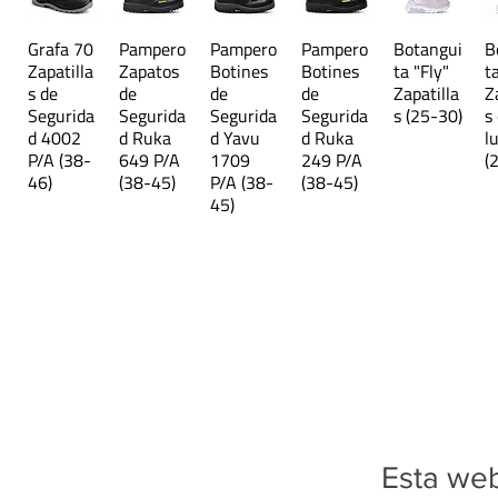
Grafa 70
Pampero
Pampero
Pampero
Botangui
B
Zapatilla
Zapatos
Botines
Botines
ta "Fly"
t
s de
de
de
de
Zapatilla
Z
Segurida
Segurida
Segurida
Segurida
s (25-30)
s
d 4002
d Ruka
d Yavu
d Ruka
l
P/A (38-
649 P/A
1709
249 P/A
(
46)
(38-45)
P/A (38-
(38-45)
45)
Esta web