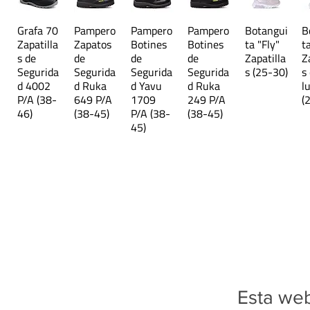
Grafa 70
Pampero
Pampero
Pampero
Botangui
B
Zapatilla
Zapatos
Botines
Botines
ta "Fly"
t
s de
de
de
de
Zapatilla
Z
Segurida
Segurida
Segurida
Segurida
s (25-30)
s
d 4002
d Ruka
d Yavu
d Ruka
l
P/A (38-
649 P/A
1709
249 P/A
(
46)
(38-45)
P/A (38-
(38-45)
45)
Esta web