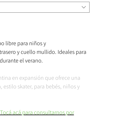
o libre para niños y
trasero y cuello mullido. Ideales para
durante el verano.
ntina en expansión que ofrece una
estilo skater, para bebés, niños y
 Tocá acá para consultarnos por