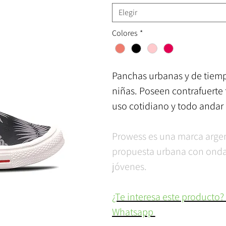
Elegir
Colores
*
Panchas urbanas y de tiemp
niñas. Poseen contrafuerte 
uso cotidiano y todo andar 
Prowess es una marca arge
propuesta urbana con onda, 
jóvenes.
¿Te interesa este producto?
Whatsapp