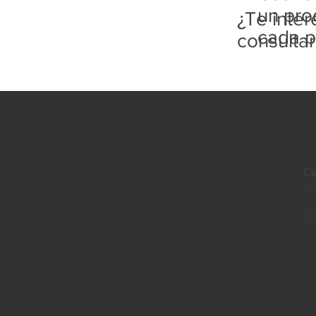
un pro
¿Te inte
cada p
consulta
Ca
Ve
Riv
jle