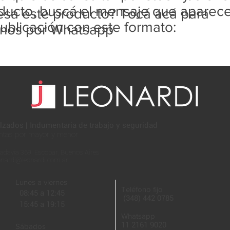
ducto, buscá el mensaje que aparec
resa este producto? Tocá acá para
ublicación con este formato:
rnos por Whatsapp
lzados | Indumentaria de trabajo y seguridad
ntas por mayor y menor
adavia 369, Escobar, Buenos Aires
onardi@leonardi.com.ar
Lunes a viernes
Teléfono fijo
08:45 a 12:45
(348) 442 0785
15:45 a 19:15
Whatsapp
11 2161 9020
Sábados