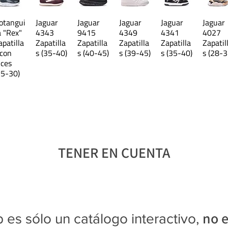
32
otangui
Jaguar
Jaguar
Jaguar
Jaguar
Jaguar
33
a "Rex"
4343
9415
4349
4341
4027
apatilla
Zapatilla
Zapatilla
Zapatilla
Zapatilla
Zapatil
 con
s (35-40)
s (40-45)
s (39-45)
s (35-40)
s (28-3
34
uces
25-30)
Las medidas son aproximadas 
TENER EN CUENTA
no e
 es sólo un catálogo interactivo,