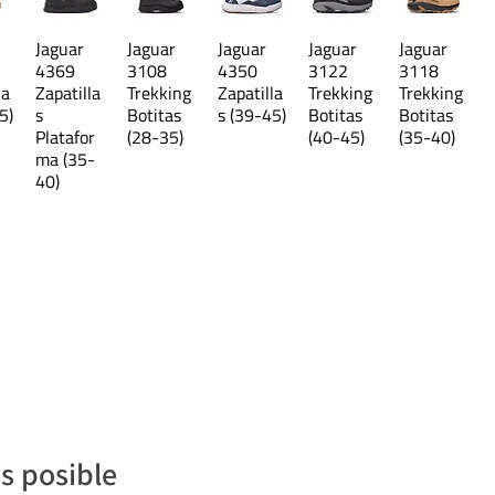
20,7 cm
Jaguar
Jaguar
Jaguar
Jaguar
Jaguar
21,5 cm
4369
3108
4350
3122
3118
la
Zapatilla
Trekking
Zapatilla
Trekking
Trekking
5)
s
Botitas
s (39-45)
Botitas
Botitas
22,2 cm
Platafor
(28-35)
(40-45)
(35-40)
ma (35-
y pueden presentar diferencias.
40)
s posible