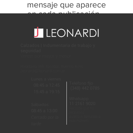
mensaje que aparece
en cada publicación
con este formato:
Calzados | Indumentaria de trabajo y
seguridad
Ventas por mayor y menor
Rivadavia 369, Escobar, Buenos Aires
jleonardi@leonardi.com.ar
Lunes a viernes
Teléfono fijo
08:45 a 12:45
(348) 442 0785
15:45 a 19:15
Whatsapp
11 2161 9020
Sábados
Recordá que no
08:45 a 13:00
recibimos
Cerrado por la
audios ni llamadas a
este número.
tarde