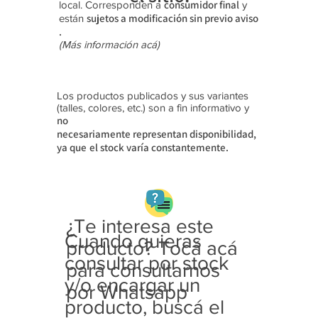
consumidor final
local. Corresponden a
y
sujetos a modificación sin previo aviso​
están
.
(Más información acá)
Los productos publicados y sus variantes
(talles, colores, etc.) son a fin informativo y
no
necesariamente
representan disponibilidad,
ya que
el stock varía constantemente.
¿Te interesa este
Cuando quieras
producto? Tocá acá
consultar por stock
para consultarnos
y/o encargar un
por Whatsapp
producto, buscá el