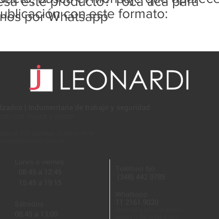
resa este producto? Tocá acá para
ublicación con este formato:
rnos por Whatsapp
lzados | Indumentaria de trabajo y seguridad
ntas por mayor y menor
adavia 369, Escobar, Buenos Aires
onardi@leonardi.com.ar
Lunes a viernes
Teléfono fijo
08:45 a 12:45
(348) 442 0785
15:45 a 19:15
Whatsapp
11 2161 9020
Sábados
Recordá que no recibimos
08:45 a 13:00
audios ni llamadas a este