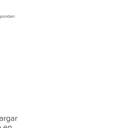
esponden
argar
e en