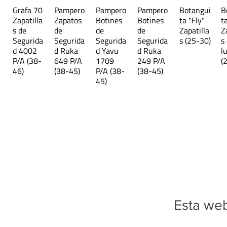
Grafa 70
Pampero
Pampero
Pampero
Botangui
B
Zapatilla
Zapatos
Botines
Botines
ta "Fly"
t
s de
de
de
de
Zapatilla
Z
Segurida
Segurida
Segurida
Segurida
s (25-30)
s
d 4002
d Ruka
d Yavu
d Ruka
l
P/A (38-
649 P/A
1709
249 P/A
(
46)
(38-45)
P/A (38-
(38-45)
45)
Esta web