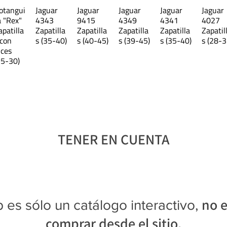
41
otangui
Jaguar
Jaguar
Jaguar
Jaguar
Jaguar
a "Rex"
4343
9415
4349
4341
4027
Las medidas son aproximadas 
apatilla
Zapatilla
Zapatilla
Zapatilla
Zapatilla
Zapatil
 con
s (35-40)
s (40-45)
s (39-45)
s (35-40)
s (28-3
uces
25-30)
TENER EN CUENTA
no e
 es sólo un catálogo interactivo,
comprar desde el sitio.