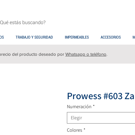
OS
TRABAJO Y SEGURIDAD
IMPERMEABLES
ACCESORIOS
M
precio del producto deseado por
Whatsapp o teléfono
.
Prowess #603 Zap
Numeración
*
Elegir
Colores
*