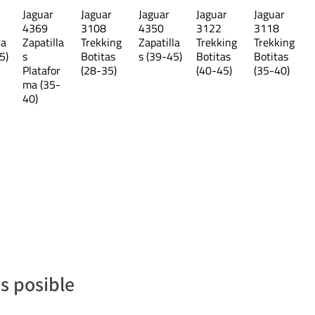
27,6 cm
Jaguar
Jaguar
Jaguar
Jaguar
Jaguar
4369
3108
4350
3122
3118
y pueden presentar diferencias.
la
Zapatilla
Trekking
Zapatilla
Trekking
Trekking
5)
s
Botitas
s (39-45)
Botitas
Botitas
Platafor
(28-35)
(40-45)
(35-40)
ma (35-
40)
s posible