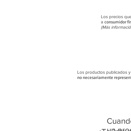
Los precios que
consumidor fi
a
(Más informació
Los productos publicados y su
no
necesariamente
represent
Cuando
un pro