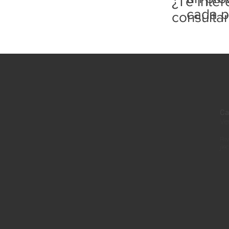
¿Te inte
cada p
consulta
Ca
Ve
Riv
jle