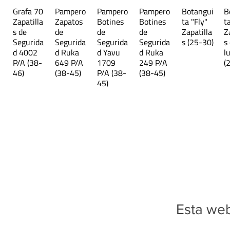
Grafa 70
Pampero
Pampero
Pampero
Botangui
B
Zapatilla
Zapatos
Botines
Botines
ta "Fly"
t
s de
de
de
de
Zapatilla
Z
Segurida
Segurida
Segurida
Segurida
s (25-30)
s
d 4002
d Ruka
d Yavu
d Ruka
l
P/A (38-
649 P/A
1709
249 P/A
(
46)
(38-45)
P/A (38-
(38-45)
45)
Esta web