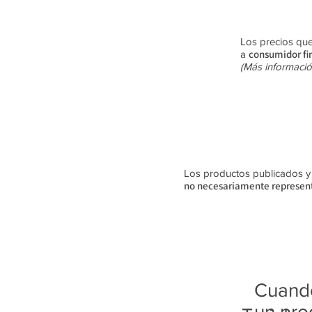
Los precios que
consumidor fi
a
(Más informació
Los productos publicados y su
no
necesariamente
represent
Cuando
un pro