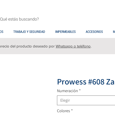
OS
TRABAJO Y SEGURIDAD
IMPERMEABLES
ACCESORIOS
M
precio del producto deseado por
Whatsapp o teléfono
.
Prowess #608 Zap
Numeración
*
Elegir
Colores
*