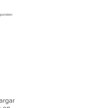
esponden
argar
e en