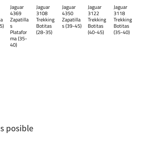
Jaguar
Jaguar
Jaguar
Jaguar
Jaguar
21,3
4369
3108
4350
3122
3118
la
Zapatilla
Trekking
Zapatilla
Trekking
Trekking
5)
s
Botitas
s (39-45)
Botitas
Botitas
22,6
Platafor
(28-35)
(40-45)
(35-40)
ma (35-
40)
y pueden presentar diferencias.
s posible