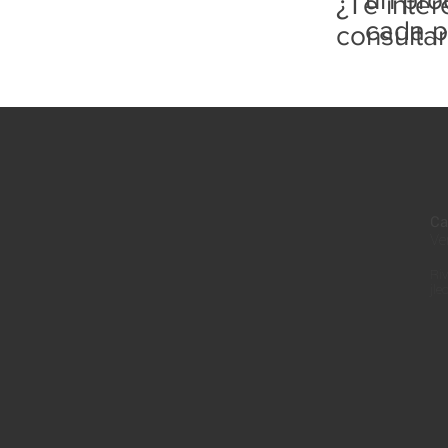
¿Te inte
cada p
consulta
Ca
Ve
Riv
jle