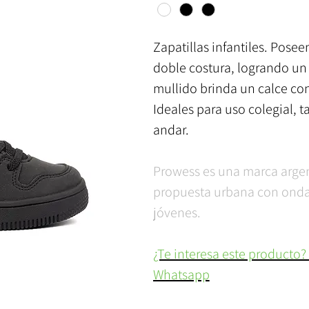
Zapatillas infantiles. Posee
doble costura, logrando un c
mullido brinda un calce con
Ideales para uso colegial, 
andar.
Prowess es una marca arge
propuesta urbana con onda, 
jóvenes.
¿Te interesa este producto?
Whatsapp