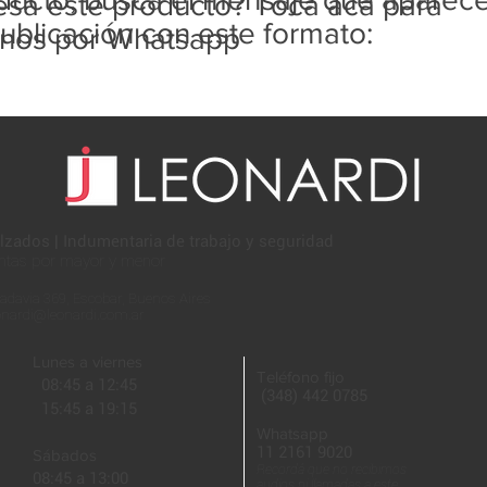
resa este producto? Tocá acá para
ublicación con este formato:
rnos por Whatsapp
lzados | Indumentaria de trabajo y seguridad
ntas por mayor y menor
adavia 369, Escobar, Buenos Aires
onardi@leonardi.com.ar
Lunes a viernes
Teléfono fijo
08:45 a 12:45
(348) 442 0785
15:45 a 19:15
Whatsapp
11 2161 9020
Sábados
Recordá que no recibimos
08:45 a 13:00
audios ni llamadas a este