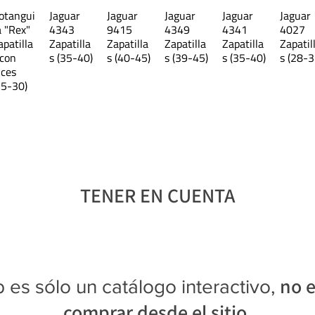
otangui
Jaguar
Jaguar
Jaguar
Jaguar
Jaguar
33
a "Rex"
4343
9415
4349
4341
4027
apatilla
Zapatilla
Zapatilla
Zapatilla
Zapatilla
Zapatil
 con
s (35-40)
s (40-45)
s (39-45)
s (35-40)
s (28-3
34
uces
25-30)
Las medidas son aproximadas 
TENER EN CUENTA
no e
 es sólo un catálogo interactivo,
comprar desde el sitio.