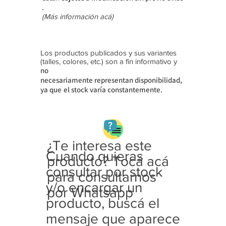
.
(Más información acá)
Los productos publicados y sus variantes
(talles, colores, etc.) son a fin informativo y
no
necesariamente
representan disponibilidad,
ya que
el stock varía constantemente.
¿Te interesa este
Cuando quieras
producto? Tocá acá
consultar por stock
para consultarnos
y/o encargar un
por Whatsapp
producto, buscá el
mensaje que aparece