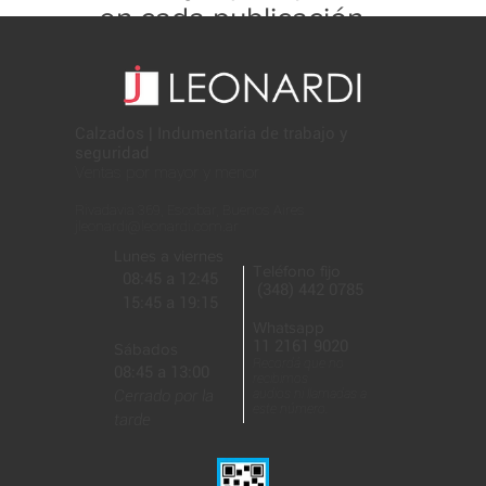
en cada publicación
con este formato:
Calzados | Indumentaria de trabajo y
seguridad
Ventas por mayor y menor
Rivadavia 369, Escobar, Buenos Aires
jleonardi@leonardi.com.ar
Lunes a viernes
Teléfono fijo
08:45 a 12:45
(348) 442 0785
15:45 a 19:15
Whatsapp
11 2161 9020
Sábados
Recordá que no
08:45 a 13:00
recibimos
Cerrado por la
audios ni llamadas a
este número.
tarde