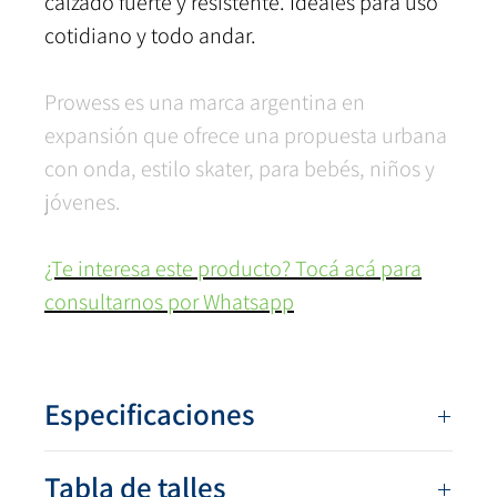
calzado fuerte y resistente. Ideales para uso
cotidiano y todo andar.
Prowess es una marca argentina en
expansión que ofrece una propuesta urbana
con onda, estilo skater, para bebés, niños y
jóvenes.
¿Te interesa este producto? Tocá acá para
consultarnos por Whatsapp
Especificaciones
Numeración:
35 al 44
(Ver 27 al 34)
Tabla de talles
Colores:
Jean Negro