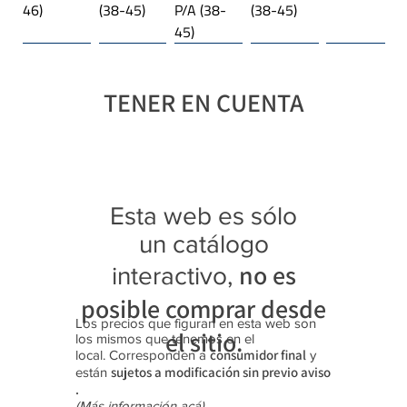
46)
(38-45)
P/A (38-
(38-45)
45)
Línea importada 🌎
Trekking
Línea importada 🌎
Plataforma
Línea importada 🌎
Trekking
Línea importada 🌎
Línea importada 🌎
Línea importada 🌎
Trekking
TENER EN CUENTA
Botangui
Jaguar
Jaguar
Jaguar
Jaguar
Jaguar
Jaguar
Jaguar
Jaguar
Jaguar
Jaguar
ta "Rex"
4027
3118
4343
4369
9415
3108
4349
4350
4341
3122
Zapatilla
Zapatilla
Trekking
Zapatilla
Zapatilla
Zapatilla
Trekking
Zapatilla
Zapatilla
Zapatilla
Trekking
s con
s (28-35)
Botitas
s (35-40)
s
s (40-45)
Botitas
s (39-45)
s (39-45)
s (35-40)
Botitas
Esta web es sólo
luces
(35-40)
Platafor
(28-35)
(40-45)
(25-30)
ma (35-
un catálogo
40)
no es
interactivo,
posible comprar desde
Los precios que figuran en esta web son
el sitio.
los mismos que tenemos en el
consumidor final
local. Corresponden a
y
sujetos a modificación sin previo aviso​
están
.
(Más información acá)