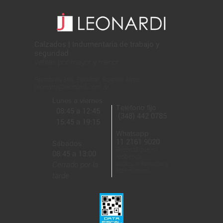
con este formato:
Calzados | Indumentaria de trabajo y
seguridad
Ventas por mayor y menor
Rivadavia 369, Escobar, Buenos Aires
jleonardi@leonardi.com.ar
Lunes a viernes
Teléfono fijo
08:45 a 12:45
(348) 442 0785
15:45 a 19:15
Whatsapp
11 2161 9020
Sábados
Recordá que no
08:45 a 13:00
recibimos
Cerrado por la
audios ni llamadas a
este número.
tarde