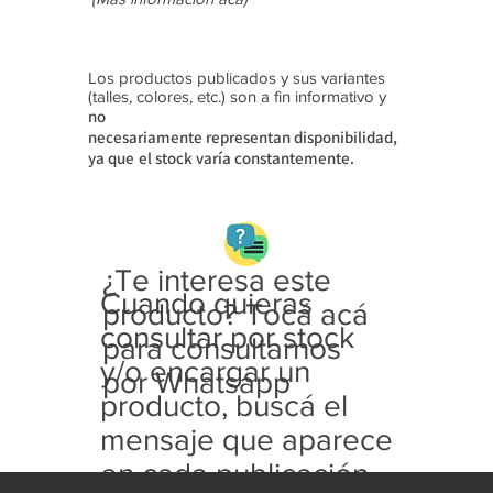
Los productos publicados y sus variantes
(talles, colores, etc.) son a fin informativo y
no
necesariamente
representan disponibilidad,
ya que
el stock varía constantemente.
¿Te interesa este
Cuando quieras
producto? Tocá acá
consultar por stock
para consultarnos
y/o encargar un
por Whatsapp
producto, buscá el
mensaje que aparece
en cada publicación