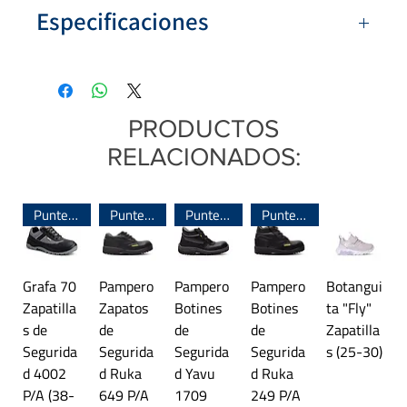
Especificaciones
Numeración:
19/20 al 33/34
Colores:
Fucsia, Azul, Negro
Material de base y capellada:
Compuesto
PRODUCTOS
Seawalk® (resinas y copolímeros)
RELACIONADOS:
Material interior:
Peluche sintético
Sistema de armado:
Inyectado
Puntera de Acero
Puntera de Acero
Puntera de Acero
Puntera de Acero
Origen:
Argentina
Grafa 70
Pampero
Pampero
Pampero
Botangui
Zapatilla
Zapatos
Botines
Botines
ta "Fly"
s de
de
de
de
Zapatilla
Segurida
Segurida
Segurida
Segurida
s (25-30)
d 4002
d Ruka
d Yavu
d Ruka
P/A (38-
649 P/A
1709
249 P/A