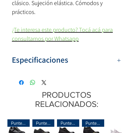
clásico. Sujeción elástica. Cómodos y
prácticos.
¿Te interesa este producto? Tocá acá para
consultarnos por Whatsapp
Especificaciones
Numeración:
39 al 45
Colores:
Marrón, Negro
Capellada:
Microfibra
PRODUCTOS
Base:
PVC
RELACIONADOS:
Sujeción:
Elástico
Sistema de armado:
Inyectado
Puntera de Acero
Puntera de Acero
Puntera de Acero
Puntera de Acero
Origen:
Argentina