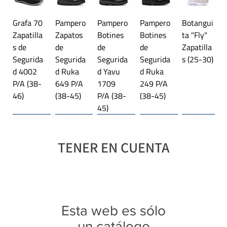
Grafa 70
Pampero
Pampero
Pampero
Botangui
Zapatilla
Zapatos
Botines
Botines
ta "Fly"
s de
de
de
de
Zapatilla
Segurida
Segurida
Segurida
Segurida
s (25-30)
d 4002
d Ruka
d Yavu
d Ruka
P/A (38-
649 P/A
1709
249 P/A
46)
(38-45)
P/A (38-
(38-45)
45)
Línea importada 🌎
Trekking
Línea importada 🌎
Plataforma
Línea importada 🌎
Trekking
Línea importada 🌎
Línea importada 🌎
Línea importada 🌎
Trekking
TENER EN CUENTA
Botangui
Jaguar
Jaguar
Jaguar
Jaguar
Jaguar
Jaguar
Jaguar
Jaguar
Jaguar
Jaguar
ta "Rex"
4027
3118
4343
4369
9415
3108
4349
4350
4341
3122
Zapatilla
Zapatilla
Trekking
Zapatilla
Zapatilla
Zapatilla
Trekking
Zapatilla
Zapatilla
Zapatilla
Trekking
s con
s (28-35)
Botitas
s (35-40)
s
s (40-45)
Botitas
s (39-45)
s (39-45)
s (35-40)
Botitas
Esta web es sólo
luces
(35-40)
Platafor
(28-35)
(40-45)
(25-30)
ma (35-
un catálogo