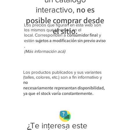
40)
no es
interactivo,
posible comprar desde
Los precios que figuran en esta web son
el sitio.
los mismos que tenemos en el
consumidor final
local. Corresponden a
y
sujetos a modificación sin previo aviso​
están
.
(Más información acá)
Los productos publicados y sus variantes
(talles, colores, etc.) son a fin informativo y
no
necesariamente
representan disponibilidad,
ya que
el stock varía constantemente.
¿Te interesa este