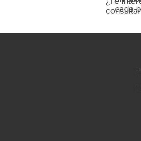
¿Te inte
cada p
consulta
Ca
Ve
Riv
jle