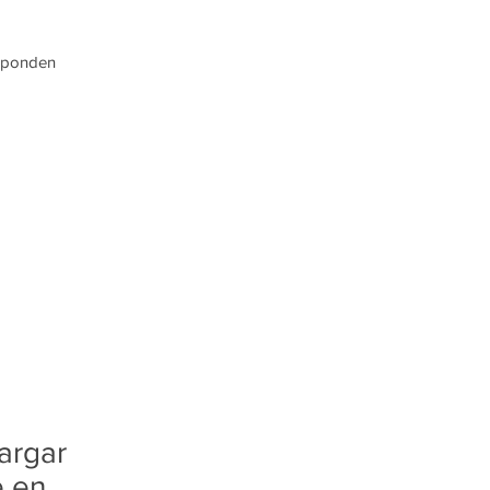
esponden
argar
e en