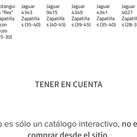
otangui
Jaguar
Jaguar
Jaguar
Jaguar
Jaguar
a "Rex"
4343
9415
4349
4341
4027
apatilla
Zapatilla
Zapatilla
Zapatilla
Zapatilla
Zapatil
 con
s (35-40)
s (40-45)
s (39-45)
s (35-40)
s (28-3
uces
25-30)
TENER EN CUENTA
no e
 es sólo un catálogo interactivo,
comprar desde el sitio.