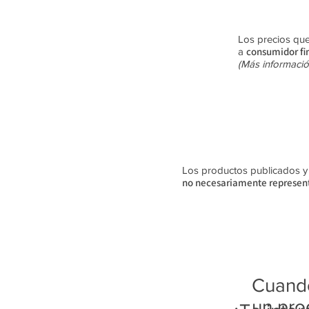
Los precios que
consumidor fi
a
(Más informació
Los productos publicados y su
no
necesariamente
represent
Cuando
un pro