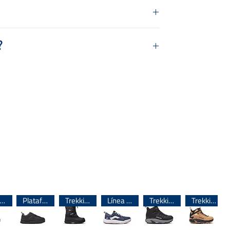
?
 + sintético
á el contorno de tu pie. Luego, medí los
sta
el dedo pulgar.
A esa medida
gura para buscar el talle indicado.
do
ínea importada 🌎
Plataforma
Trekking
Línea importada 🌎
Trekking
Trekking