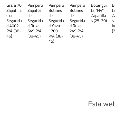
Grafa 70
Pampero
Pampero
Pampero
Botangui
B
Zapatilla
Zapatos
Botines
Botines
ta "Fly"
t
s de
de
de
de
Zapatilla
Z
Segurida
Segurida
Segurida
Segurida
s (25-30)
s
d 4002
d Ruka
d Yavu
d Ruka
l
P/A (38-
649 P/A
1709
249 P/A
(
46)
(38-45)
P/A (38-
(38-45)
45)
Esta web