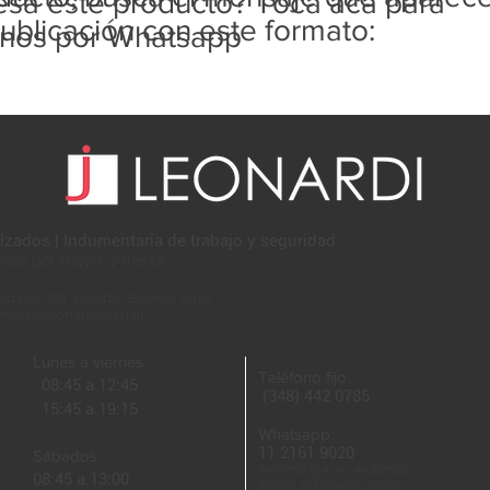
resa este producto? Tocá acá para
ublicación con este formato:
rnos por Whatsapp
lzados | Indumentaria de trabajo y seguridad
ntas por mayor y menor
adavia 369, Escobar, Buenos Aires
onardi@leonardi.com.ar
Lunes a viernes
Teléfono fijo
08:45 a 12:45
(348) 442 0785
15:45 a 19:15
Whatsapp
11 2161 9020
Sábados
Recordá que no recibimos
08:45 a 13:00
audios ni llamadas a este