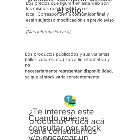
Los precios que figuran en esta web son
el sitio.
los mismos que tenemos en el
consumidor final
local. Corresponden a
y
sujetos a modificación sin previo aviso​
están
.
(Más información acá)
Los productos publicados y sus variantes
(talles, colores, etc.) son a fin informativo y
no
necesariamente
representan disponibilidad,
ya que
el stock varía constantemente.
¿Te interesa este
Cuando quieras
producto? Tocá acá
consultar por stock
para consultarnos
y/o encargar un