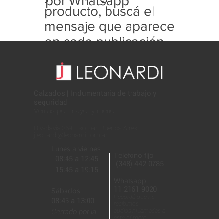
por Whatsapp
producto, buscá el
mensaje que aparece
en cada publicación
con este formato:
Calzados | Indumentaria de trabajo y
seguridad
Ventas por mayor y menor
Rivadavia 369, Escobar, Buenos Aires
jleonardi@leonardi.com.ar
Lunes a viernes
Teléfono fijo
08:45 a 12:45
(348) 442 0785
15:45 a 19:15
Whatsapp
11 2161 9020
Sábados
Recordá que no
08:45 a 13:00
recibimos
Cerrado por la
audios ni llamadas a
este número.